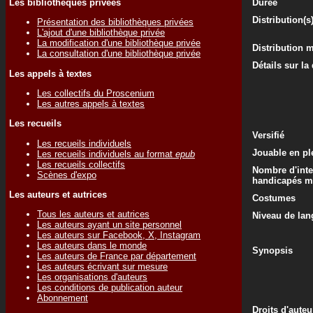
Les bibliothèques privées
Durée
Distribution(s
Présentation des bibliothèques privées
L'ajout d'une bibliothèque privée
La modification d'une bibliothèque privée
Distribution 
La consultation d'une bibliothèque privée
Détails sur la
Les appels à textes
Les collectifs du Proscenium
Les autres appels à textes
Les recueils
Versifié
Les recueils individuels
Jouable en ple
Les recueils individuels au format
epub
Les recueils collectifs
Nombre d'inte
Scènes d'expo
handicapés m
Les auteurs et autrices
Costumes
Tous les auteurs et autrices
Niveau de lan
Les auteurs ayant un site personnel
Les auteurs sur Facebook, X, Instagram
Les auteurs dans le monde
Synopsis
Les auteurs de France par département
Les auteurs écrivant sur mesure
Les organisations d'auteurs
Les conditions de publication auteur
Abonnement
Droits d'auteu