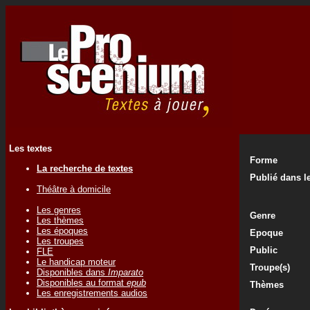
Les textes
Forme
La recherche de textes
Publié dans le
Théâtre à domicile
Les genres
Genre
Les thèmes
Les époques
Epoque
Les troupes
Public
FLE
Le handicap moteur
Troupe(s)
Disponibles dans
Imparato
Disponibles au format
epub
Thèmes
Les enregistrements audios