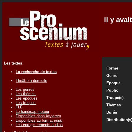
Il y ava
Les textes
Forme
La recherche de textes
Genre
Théâtre à domicile
Epoque
Les genres
Public
Les thèmes
Troupe(s)
Les époques
Les troupes
Thèmes
FLE
Le handicap moteur
Durée
Disponibles dans
Imparato
Distribution(s
Disponibles au format
epub
Les enregistrements audios