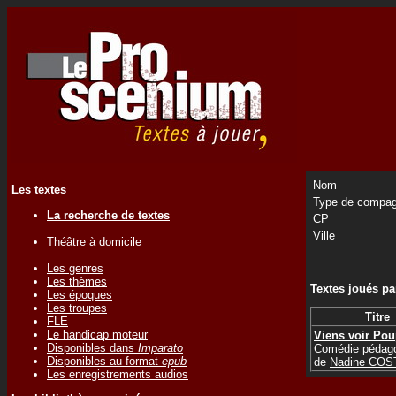
Nom
Les textes
Type de compag
La recherche de textes
CP
Ville
Théâtre à domicile
Les genres
Les thèmes
Textes joués p
Les époques
Les troupes
Titre
FLE
Le handicap moteur
Viens voir Po
Disponibles dans
Imparato
Comédie pédag
Disponibles au format
epub
de
Nadine COS
Les enregistrements audios