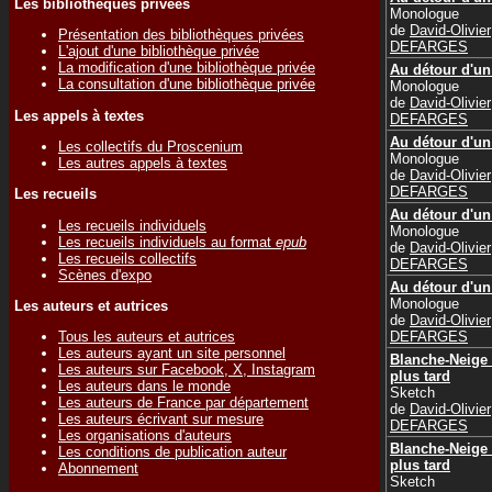
Les bibliothèques privées
Monologue
de
David-Olivier
Présentation des bibliothèques privées
DEFARGES
L'ajout d'une bibliothèque privée
La modification d'une bibliothèque privée
Au détour d'un
La consultation d'une bibliothèque privée
Monologue
de
David-Olivier
Les appels à textes
DEFARGES
Au détour d'un
Les collectifs du Proscenium
Monologue
Les autres appels à textes
de
David-Olivier
DEFARGES
Les recueils
Au détour d'un
Les recueils individuels
Monologue
Les recueils individuels au format
epub
de
David-Olivier
Les recueils collectifs
DEFARGES
Scènes d'expo
Au détour d'un
Monologue
Les auteurs et autrices
de
David-Olivier
DEFARGES
Tous les auteurs et autrices
Les auteurs ayant un site personnel
Blanche-Neige
Les auteurs sur Facebook, X, Instagram
plus tard
Les auteurs dans le monde
Sketch
Les auteurs de France par département
de
David-Olivier
Les auteurs écrivant sur mesure
DEFARGES
Les organisations d'auteurs
Blanche-Neige
Les conditions de publication auteur
plus tard
Abonnement
Sketch