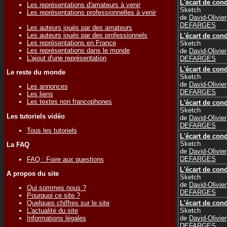
L'écart de con
Les représentations d'amateurs à venir
Sketch
Les représentations professionnelles à venir
de
David-Olivier
DEFARGES
Les auteurs joués par des amateurs
Les auteurs joués par des professionnels
L'écart de con
Les représentations en France
Sketch
Les représentations dans le monde
de
David-Olivier
L'ajout d'une représentation
DEFARGES
L'écart de con
Le reste du monde
Sketch
de
David-Olivier
Les annonces
DEFARGES
Les liens
Les textes non francophones
L'écart de con
Sketch
Les tutoriels vidéo
de
David-Olivier
DEFARGES
Tous les tutoriels
L'écart de con
Sketch
La FAQ
de
David-Olivier
DEFARGES
FAQ : Foire aux questions
L'écart de con
A propos du site
Sketch
de
David-Olivier
Qui sommes nous ?
DEFARGES
Pourquoi ce site ?
L'écart de con
Quelques chiffres sur le site
Sketch
L'actualité du site
de
David-Olivier
Informations légales
DEFARGES