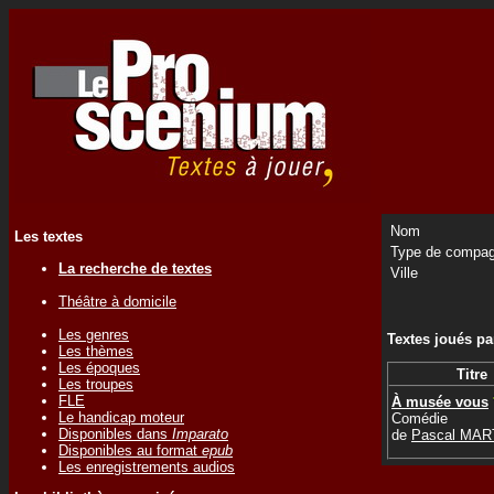
Nom
Les textes
Type de compag
La recherche de textes
Ville
Théâtre à domicile
Les genres
Textes joués p
Les thèmes
Les époques
Titre
Les troupes
FLE
À musée vous
Le handicap moteur
Comédie
Disponibles dans
Imparato
de
Pascal MAR
Disponibles au format
epub
Les enregistrements audios