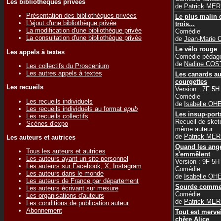
Les bibliothèques privées
de
Patrick ME
Présentation des bibliothèques privées
Le plus malin 
L'ajout d'une bibliothèque privée
trois...
La modification d'une bibliothèque privée
Comédie
La consultation d'une bibliothèque privée
de
Jean-Marie
Le vélo rouge
Les appels à textes
Comédie pédag
de
Nadine COS
Les collectifs du Proscenium
Les autres appels à textes
Les canards a
courgettes
Les recueils
Version : 7F 5H
Comédie
Les recueils individuels
de
Isabelle OH
Les recueils individuels au format
epub
Les insup-port
Les recueils collectifs
Recueil de sket
Scènes d'expo
même auteur
de
Patrick ME
Les auteurs et autrices
Quand les ang
Tous les auteurs et autrices
s'emmêlent
Les auteurs ayant un site personnel
Version : 9F 5H
Les auteurs sur Facebook, X, Instagram
Comédie
Les auteurs dans le monde
de
Isabelle OH
Les auteurs de France par département
Sourde comme
Les auteurs écrivant sur mesure
Comédie
Les organisations d'auteurs
de
Patrick ME
Les conditions de publication auteur
Abonnement
Tout est merve
chère Alice