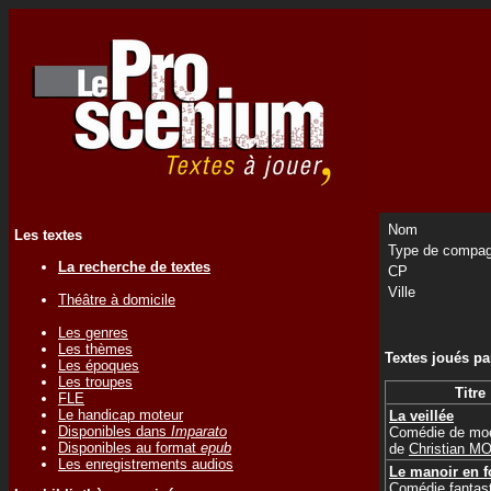
Nom
Les textes
Type de compag
La recherche de textes
CP
Ville
Théâtre à domicile
Les genres
Les thèmes
Textes joués p
Les époques
Les troupes
Titre
FLE
Le handicap moteur
La veillée
Disponibles dans
Imparato
Comédie de mo
Disponibles au format
epub
de
Christian M
Les enregistrements audios
Le manoir en f
Comédie fantas