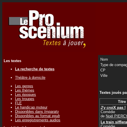
Nom
Les textes
Type de compag
La recherche de textes
CP
Ville
Théâtre à domicile
Les genres
Les thèmes
Textes joués p
Les époques
Les troupes
Titre
FLE
Le handicap moteur
J'y croiX pas !
Disponibles dans
Imparato
Comédie
Disponibles au format
epub
de
Noël PIERC
Les enregistrements audios
Le train sifflera
Comédie