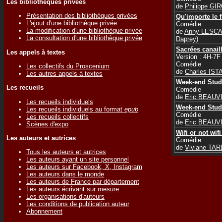
Les bibliothèques privées
de
Philippe GI
Présentation des bibliothèques privées
Qu'importe le f
L'ajout d'une bibliothèque privée
Comédie
La modification d'une bibliothèque privée
de
Anny LESCA
La consultation d'une bibliothèque privée
Daprey)
Sacrées canail
Les appels à textes
Version : 4H-7F
Comédie
Les collectifs du Proscenium
de
Charles IST
Les autres appels à textes
Week-end Stud
Les recueils
Comédie
de
Eric BEAUV
Les recueils individuels
Week-end Stud
Les recueils individuels au format
epub
Comédie
Les recueils collectifs
de
Eric BEAUV
Scènes d'expo
Wifi or not wifi
Les auteurs et autrices
Comédie
de
Viviane TA
Tous les auteurs et autrices
Les auteurs ayant un site personnel
Les auteurs sur Facebook, X, Instagram
Les auteurs dans le monde
Les auteurs de France par département
Les auteurs écrivant sur mesure
Les organisations d'auteurs
Les conditions de publication auteur
Abonnement