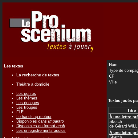
Nom
Les textes
Type de compag
La recherche de textes
CP
Ville
Théâtre à domicile
Les genres
Les thèmes
Textes joués p
Les époques
Les troupes
Titre
FLE
Le handicap moteur
À une lettre pr
Disponibles dans
Imparato
Sketch
Disponibles au format
epub
de
Gérard WIL
Les enregistrements audios
À une lettre pr
Sketch