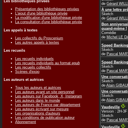
Les bibliothèques privées
de
Gérard WIL
Présentation des bibliothèques privées
À une lettre pr
L'ajout d'une bibliothèque privée
Sketch
La modification d'une bibliothèque privée
de
Gérard WIL
La consultation d'une bibliothèque privée
Bon anniversai
quand-même !
Les appels à textes
Comédie
de
Michel LE D
Les collectifs du Proscenium
Les autres appels à textes
Speed Bankin
Sketch
Les recueils
de
Pascal MAR
Les recueils individuels
Speed Bankin
Les recueils individuels au format
epub
Sketch
Les recueils collectifs
de
Pascal MAR
Scènes d'expo
Une conversati
Les auteurs et autrices
Sketch
de
Alain GIBA
Tous les auteurs et autrices
Une conversati
Les auteurs ayant un site personnel
Sketch
Les auteurs sur Facebook, X, Instagram
de
Alain GIBA
Les auteurs dans le monde
Les auteurs de France par département
Vaudeville
Les auteurs écrivant sur mesure
Version : 2H-3F
Les organisations d'auteurs
Sketch
Les conditions de publication auteur
de
Pascal MAR
Abonnement
Vaudeville