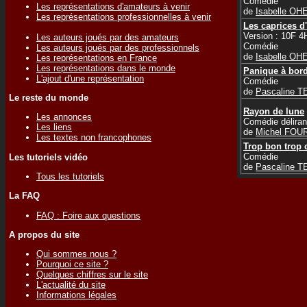
Comédie
Les représentations d'amateurs à venir
de
Isabelle OH
Les représentations professionnelles à venir
Les caprices d
Version : 10F 4
Les auteurs joués par des amateurs
Comédie
Les auteurs joués par des professionnels
de
Isabelle OH
Les représentations en France
Les représentations dans le monde
Panique à bord
L'ajout d'une représentation
Comédie
de
Pascaline 
Le reste du monde
Rayon de lune
Les annonces
Comédie déliran
Les liens
de
Michel FOU
Les textes non francophones
Trop bon trop 
Comédie
Les tutoriels vidéo
de
Pascaline 
Tous les tutoriels
La FAQ
FAQ : Foire aux questions
A propos du site
Qui sommes nous ?
Pourquoi ce site ?
Quelques chiffres sur le site
L'actualité du site
Informations légales