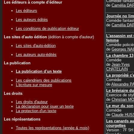
Comédie fantas
Les éditeurs à compte d'éditeur
de
Camélia DA
Les éditeurs
Journée no lim
Les auteurs édités
Comédie fantas
de
Camélia DA
Les conditions de publication éditeur
L'assassin est
Les sites d'auto édition
(édition à compte d'auteur)
femme
Comédie policiè
Les sites d'auto-édition
de
Georges N
Les auteurs auto-édités
La chambre 13
Comédie
La publication
de
Jean-Yves
CHATELAIN
La publication d'un texte
La propriété c'e
Comédie
Les calendriers des publications
de
Alexandre P
L'écriture sur mesure
Le bréviaire du
Les droits
Exercice de sty
de
Christian M
Les droits d'auteur
Le mur du son
La déclaration pour jouer un texte
Comédie
La protection d'un texte
de
Claude HU
Les réprésentations
Les canards a
courgettes
Toutes les représentations (année & mois)
Version : 7F 5H