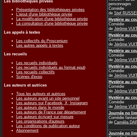
Les bibliothèques privées
personnages
Comédie
Présentation des bibliothèques privées
de
Stef RUSSE
L'ajout d'une bibliothèque privée
La modification d'une bibliothèque privée
Hystérie au co
La consultation d'une bibliothèque privée
Comédie
de
Jérôme VUI
Les appels à textes
Hystérie au co
Comédie
Les collectifs du Proscenium
de
Jérôme VUI
Les autres appels à textes
Hystérie au co
Les recueils
Comédie
de
Jérôme VUI
Les recueils individuels
Hystérie au co
Les recueils individuels au format
epub
Comédie
Les recueils collectifs
de
Jérôme VUI
Scènes d'expo
Hystérie au co
Les auteurs et autrices
Comédie
de
Jérôme VUI
Tous les auteurs et autrices
Hystérie au co
Les auteurs ayant un site personnel
Comédie
Les auteurs sur Facebook, X, Instagram
de
Jérôme VUI
Les auteurs dans le monde
Les auteurs de France par département
Journée no lim
Les auteurs écrivant sur mesure
Comédie fantas
Les organisations d'auteurs
de
Camélia DA
Les conditions de publication auteur
Abonnement
Journée no lim