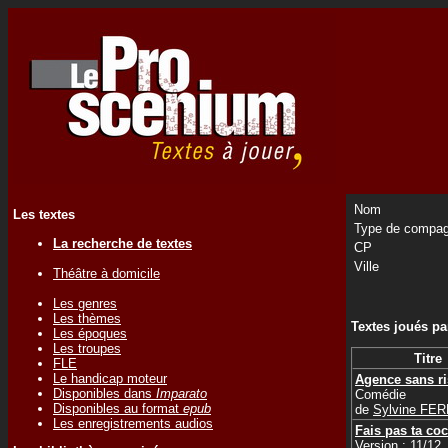
Nom
Les textes
Type de compag
La recherche de textes
CP
Ville
Théâtre à domicile
Les genres
Les thèmes
Textes joués p
Les époques
Les troupes
Titre
FLE
Le handicap moteur
Agence sans r
Disponibles dans
Imparato
Comédie
Disponibles au format
epub
de
Sylvine FE
Les enregistrements audios
Fais pas ta coc
Version : 11/12