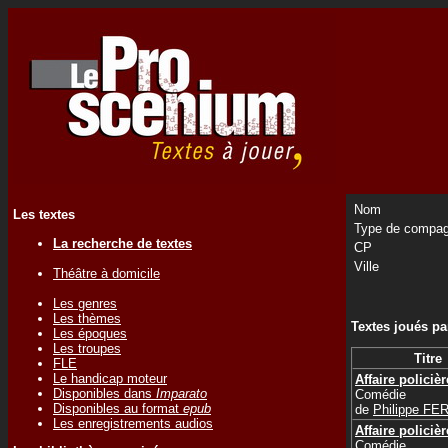
Nom
Les textes
Type de compag
La recherche de textes
CP
Ville
Théâtre à domicile
Les genres
Les thèmes
Textes joués p
Les époques
Les troupes
Titre
FLE
Le handicap moteur
Affaire policièr
Disponibles dans
Imparato
Comédie
Disponibles au format
epub
de
Philippe FE
Les enregistrements audios
Affaire policièr
Comédie