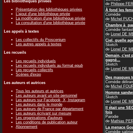
Les bibliothèques privées
de
Philippe FE
Présentation des bibliothèques privées
À fond les fe
L'ajout d'une bibliothèque privée
Comédie
La modification d'une bibliothèque privée
de
Michel PUC
La consultation d'une bibliothèque privée
Chambre à par
Comédie fantas
Les appels à textes
de
Lionel DE 
Les collectifs du Proscenium
Ciel, quelle ag
Les autres appels à textes
Sketch
de
Lionel DE 
Les recueils
Demain, c'est 
gagné...
Les recueils individuels
Sketch
Les recueils individuels au format
epub
de
Lionel DE 
Les recueils collectifs
Scènes d'expo
Des masques to
Comédie déliran
Les auteurs et autrices
de
Michel FOU
Tous les auteurs et autrices
Homme sandw
Les auteurs ayant un site personnel
Sketch
Les auteurs sur Facebook, X, Instagram
de
Lionel DE 
Les auteurs dans le monde
Il était une 
Les auteurs de France par département
fois
Les auteurs écrivant sur mesure
Parodie
Les organisations d'auteurs
de
Mathias PE
Les conditions de publication auteur
Abonnement
La menace Gou
Comédie satiriq