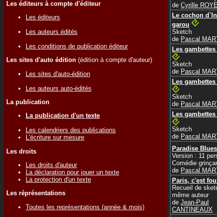
Les éditeurs à compte d'éditeur
de
Cyrille ROY
Le cochon d`I
Les éditeurs
garou
Les auteurs édités
Sketch
de
Pascal MAR
Les conditions de publication éditeur
Les gambettes
Les sites d'auto édition
(édition à compte d'auteur)
Sketch
de
Pascal MAR
Les sites d'auto-édition
Les gambettes
Les auteurs auto-édités
Sketch
La publication
de
Pascal MAR
Les gambettes
La publication d'un texte
Sketch
Les calendriers des publications
de
Pascal MAR
L'écriture sur mesure
Paradise Blues
Les droits
Version : 11 pe
Comédie grinça
Les droits d'auteur
de
Pascal MAR
La déclaration pour jouer un texte
La protection d'un texte
Paris, c'est fou
Recueil de sket
Les réprésentations
même auteur
de
Jean-Paul
Toutes les représentations (année & mois)
CANTINEAUX