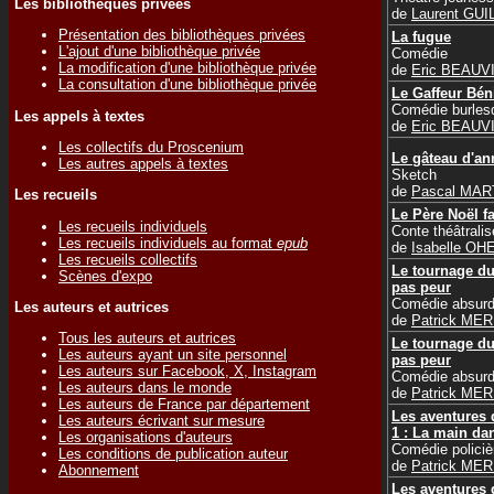
Les bibliothèques privées
de
Laurent GUI
Présentation des bibliothèques privées
La fugue
L'ajout d'une bibliothèque privée
Comédie
La modification d'une bibliothèque privée
de
Eric BEAUV
La consultation d'une bibliothèque privée
Le Gaffeur Bén
Comédie burles
Les appels à textes
de
Eric BEAUV
Les collectifs du Proscenium
Le gâteau d'an
Les autres appels à textes
Sketch
de
Pascal MAR
Les recueils
Le Père Noël f
Les recueils individuels
Conte théâtralis
Les recueils individuels au format
epub
de
Isabelle OH
Les recueils collectifs
Le tournage du
Scènes d'expo
pas peur
Comédie absur
Les auteurs et autrices
de
Patrick ME
Tous les auteurs et autrices
Le tournage du
Les auteurs ayant un site personnel
pas peur
Les auteurs sur Facebook, X, Instagram
Comédie absur
Les auteurs dans le monde
de
Patrick ME
Les auteurs de France par département
Les aventures 
Les auteurs écrivant sur mesure
1 : La main da
Les organisations d'auteurs
Comédie policiè
Les conditions de publication auteur
de
Patrick ME
Abonnement
Les aventures 