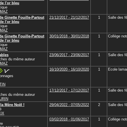
de l'or bleu
tique
RMAZ
de Ginette Fouille-Partout
21/12/2017 - 21/12/2017
1
Salle des f
de l'or bleu
tique
RMAZ
de Ginette Fouille-Partout
30/01/2018 - 30/01/2018
1
Collège no
de l'or bleu
tique
RMAZ
ables
23/06/2017 - 23/06/2017
1
Salle des f
tches du même auteur
RMAZ
16/10/2020 - 16/10/2020
1
Ecole lamar
sonnages
TIN
17/12/2017 - 17/12/2017
1
Salle des f
tches du même auteur
URIN
la Mère Noël !
29/04/2022 - 07/05/2022
2
Salle des f
é
EIX
03/02/2018 - 01/06/2017
1
Collège no
re