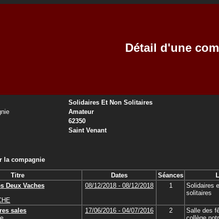
Détail d'une co
Solidaires Et Non Solitaires
nie
Amateur
62350
Saint Venant
ar la compagnie
Titre
Dates
Séances
L
s Deux Vaches
08/12/2018 - 08/12/2018
1
Solidaires 
solitaires
OCHE
res sales
17/06/2016 - 04/07/2016
2
Salle des f
se
collège no