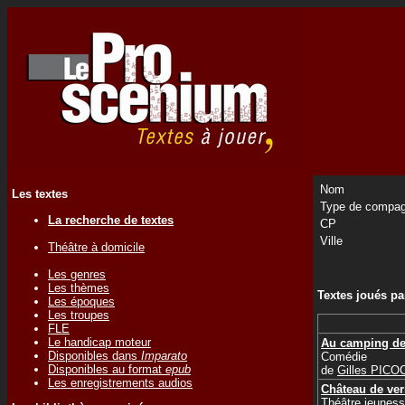
Nom
Les textes
Type de compag
La recherche de textes
CP
Ville
Théâtre à domicile
Les genres
Les thèmes
Textes joués p
Les époques
Les troupes
FLE
Le handicap moteur
Au camping de
Disponibles dans
Imparato
Comédie
Disponibles au format
epub
de
Gilles PIC
Les enregistrements audios
Château de ver
Théâtre jeunes