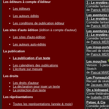
Les éditeurs à compte d'éditeur
3 : Le mystère 
Comédie fantas
Les éditeurs
de
Patrick ME
Les aventures 
Les auteurs édités
3 : Le mystère 
Comédie fantas
Les conditions de publication éditeur
de
Patrick ME
Les sites d'auto édition
(édition à compte d'auteur)
Les aventures 
3 : Le mystère 
Les sites d'auto-édition
Comédie fantas
de
Patrick ME
Les auteurs auto-édités
Les insup-port
Recueil de ske
La publication
de
Patrick ME
La publication d'un texte
Les mouches
Version : 5 per
Les calendriers des publications
Sketch
L'écriture sur mesure
de
Pascal MAR
Les droits
Les Pruneau(x)
Recueil de ske
Les droits d'auteur
de
Jacques MA
La déclaration pour jouer un texte
On a kidnappé 
La protection d'un texte
Conte théâtralis
Les réprésentations
de
Isabelle OH
Petsec & Cie
Toutes les représentations (année & mois)
Comédie policiè