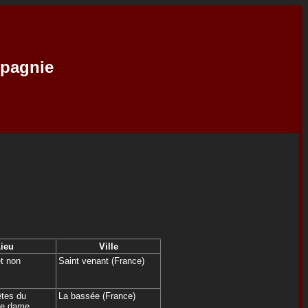
mpagnie
ieu
Ville
et non
Saint venant (France)
êtes du
La bassée (France)
tre dame