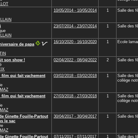
LLOT
10/05/2014 - 10/05/2014
1
Salle des f
ILLAIN
i
23/07/2014 - 23/07/2014
1
Salle des f
que
ILLAIN
16/10/2020 - 16/10/2020
1
Ecole lamar
niversaire de papa
TIN
ait son show !
02/04/2022 - 08/04/2022
2
Salle des f
é
EIX
 film qui fait vachement
03/02/2018 - 03/02/2018
1
Salle des f
collège no
de
RMAZ
 film qui fait vachement
27/03/2018 - 27/03/2018
1
Salle des f
collège no
de
RMAZ
de Ginette Fouille-Partout
30/04/2017 - 30/04/2017
1
Salle des f
ns le sac
re
RMAZ
de Ginette Fouille-Partout
07/11/2017 - 07/11/2017
1
Salle des f