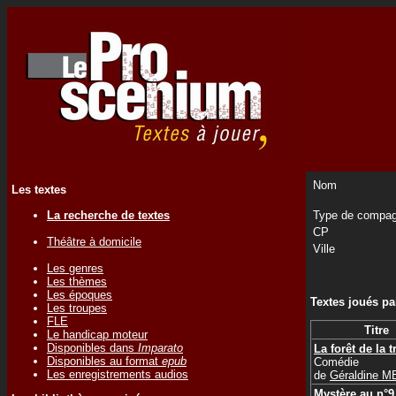
Nom
Les textes
La recherche de textes
Type de compag
CP
Théâtre à domicile
Ville
Les genres
Les thèmes
Les époques
Textes joués p
Les troupes
FLE
Titre
Le handicap moteur
Disponibles dans
Imparato
La forêt de la t
Disponibles au format
epub
Comédie
Les enregistrements audios
de
Géraldine 
Mystère au n°9