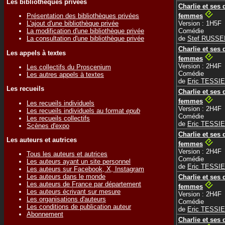
Les bibliothèques privées
Charlie et ses 
femmes
Présentation des bibliothèques privées
Version : 1H5F
L'ajout d'une bibliothèque privée
Comédie
La modification d'une bibliothèque privée
de
Stef RUSSE
La consultation d'une bibliothèque privée
Charlie et ses 
Les appels à textes
femmes
Version : 2H4F
Les collectifs du Proscenium
Comédie
Les autres appels à textes
de
Eric TESSI
Les recueils
Charlie et ses 
femmes
Les recueils individuels
Version : 2H4F
Les recueils individuels au format
epub
Comédie
Les recueils collectifs
de
Eric TESSI
Scènes d'expo
Charlie et ses 
Les auteurs et autrices
femmes
Version : 2H4F
Tous les auteurs et autrices
Comédie
Les auteurs ayant un site personnel
de
Eric TESSI
Les auteurs sur Facebook, X, Instagram
Les auteurs dans le monde
Charlie et ses 
Les auteurs de France par département
femmes
Les auteurs écrivant sur mesure
Version : 2H4F
Les organisations d'auteurs
Comédie
Les conditions de publication auteur
de
Eric TESSI
Abonnement
Charlie et ses 