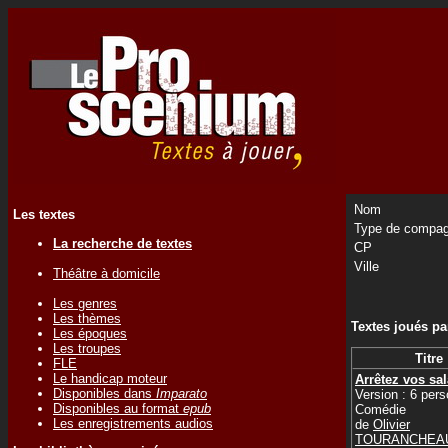
Nom
Les textes
Type de compag
La recherche de textes
CP
Ville
Théâtre à domicile
Les genres
Les thèmes
Textes joués p
Les époques
Les troupes
Titre
FLE
Le handicap moteur
Arrêtez vos sal
Disponibles dans
Imparato
Version : 6 per
Disponibles au format
epub
Comédie
Les enregistrements audios
de
Olivier
TOURANCHEA