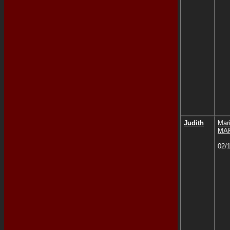
Judith
Mar
MA
02/