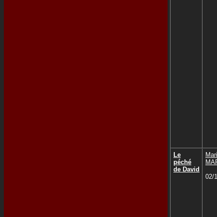
Le
Mar
péché
MA
de David
02/