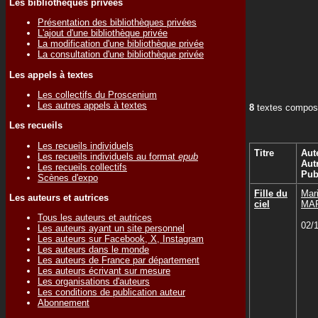
Les bibliothèques privées
Présentation des bibliothèques privées
L'ajout d'une bibliothèque privée
La modification d'une bibliothèque privée
La consultation d'une bibliothèque privée
Les appels à textes
Les collectifs du Proscenium
Les autres appels à textes
8
textes compose
Les recueils
Les recueils individuels
Titre
Aut
Les recueils individuels au format
epub
Aut
Les recueils collectifs
Pub
Scènes d'expo
Fille du
Mar
Les auteurs et autrices
ciel
MA
Tous les auteurs et autrices
02/
Les auteurs ayant un site personnel
Les auteurs sur Facebook, X, Instagram
Les auteurs dans le monde
Les auteurs de France par département
Les auteurs écrivant sur mesure
Les organisations d'auteurs
Les conditions de publication auteur
Abonnement