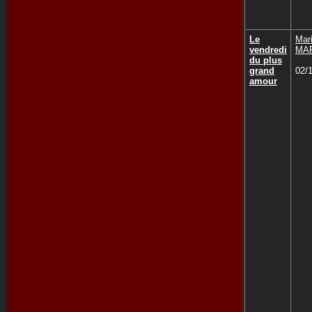
Le
Mar
vendredi
MA
du plus
grand
02/
amour