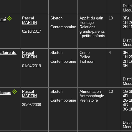
Distr
Modu
Pascal
Sketch
Appât du gain
10
3Fe
émé
MARTIN
Héritage
1H 2
Contemporaine
Relations
2H 1
02/10/2017
grands-parents
- petits-enfants
Distr
Modu
affaire du
Pascal
Sketch
Crime
4
3Fe
MARTIN
Police
1H 2
Contemporaine
Trahison
2H 1
01/04/2019
3H
Distr
Modu
Pascal
Sketch
Alimentation
10
1G 3
rbecue
MARTIN
Antropophagie
4Fi
Contemporaine
Préhistoire
2G 2
30/06/2006
4G
3G 1
Distr
Modu