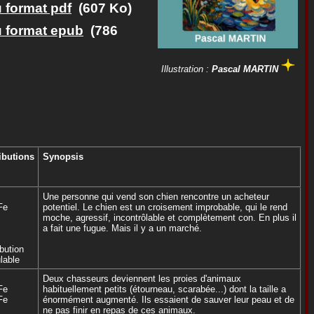
u format pdf
(607 Ko)
u format epub
(786
Illustration :
Pascal MARTIN
ibutions
Synopsis
Une personne qui vend son chien rencontre un acheteur
Fe
potentiel. Le chien est un croisement improbable, qui le rend
moche, agressif, incontrôlable et complètement con. En plus il
a fait une fugue. Mais il y a un marché.
ibution
lable
Deux chasseurs deviennent les proies d'animaux
Fe
habituellement petits (étourneau, scarabée...) dont la taille a
Fe
énormément augmenté. Ils essaient de sauver leur peau et de
ne pas finir en repas de ces animaux.