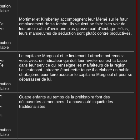
ibution
lable
Mortimer et Kimberley accompagnent leur Mémé sur le futur
Fe
emplacement de sa tombe. Ils veulent se faire bien voir de
Fe
leur aïeule afin d'avoir une plus grosse part d'héritage. Hélas,
leurs manoeuvres de séduction sont plutôt contre productives.
ibution
lable
Le capitaine Morgnoul et le lieutenant Latroche ont rendez-
Fe
vous avec un indicateur qui doit leur révéler qui est la taupe
Fe
dans leur service qui renseigne les malfaiteurs de la région.
Le lieutenant Latroche étant cette taupe il a élaboré un habile
stratagème pour faire accuser le capitaine Morgnoul et pour se
débarrasser de lui.
ibution
lable
Fi
Quatre enfants au temps de la préhistoire font des
découvertes alimentaires. La nouveauté inquiète les
Fi
traditionalistes.
Fi
ibution
lable