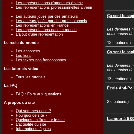
Les représentations d'amateurs à venir
Les représentations professionnelles à venir
Ça sent le sap
Les auteurs joués par des amateurs
Les auteurs joués par des professionnels
Les représentations en France
Les dernières 
Les représentations dans le monde
deux sapins de
L'ajout d'une représentation
Le reste du monde
13 création(s)
Les annonces
Ça sent le sap
Les liens
Les textes non francophones
Les dernières 
Les tutoriels vidéo
deux sapins de
Tous les tutoriels
13 création(s)
La FAQ
École Anti-Pol
FAQ : Foire aux questions
2 création(s)
A propos du site
Qui sommes nous ?
Pourquoi ce site ?
L'amour à 6 0
Quelques chiffres sur le site
L'actualité du site
Informations légales