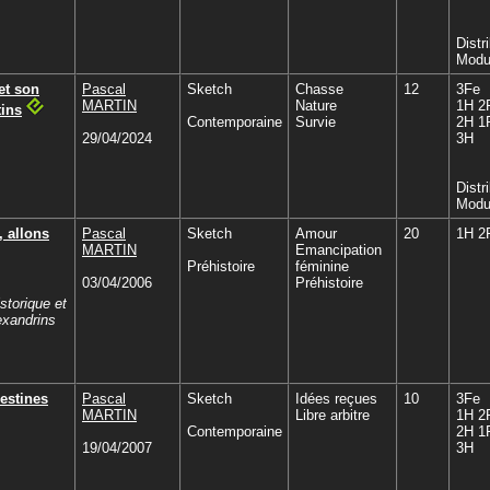
Distr
Modu
et son
Pascal
Sketch
Chasse
12
3Fe
MARTIN
Nature
1H 2
tins
Contemporaine
Survie
2H 1
29/04/2024
3H
Distr
Modu
 allons
Pascal
Sketch
Amour
20
1H 2
MARTIN
Emancipation
Préhistoire
féminine
03/04/2006
Préhistoire
storique et
exandrins
estines
Pascal
Sketch
Idées reçues
10
3Fe
MARTIN
Libre arbitre
1H 2
Contemporaine
2H 1
19/04/2007
3H