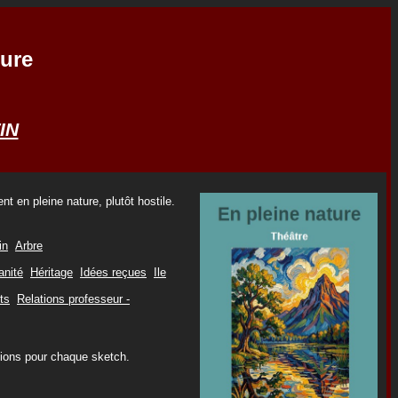
ture
IN
t en pleine nature, plutôt hostile.
in
Arbre
anité
Héritage
Idées reçues
Ile
ts
Relations professeur -
tions pour chaque sketch.