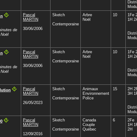
Distr
Modu
Pascal
Sketch
Arbre
10
1Fe 
in
MARTIN
Noël
1H 2
Contemporaine
30/06/2006
minutes de
Distr
 Noël
Modu
Pascal
Sketch
Arbre
10
1Fe 
in
MARTIN
Noël
1H 2
Contemporaine
30/06/2006
minutes de
Distr
 Noël
Modu
Pascal
Sketch
Animaux
15
2H 2
lution
MARTIN
Environnement
3H 1
Contemporaine
Police
26/05/2023
Distr
Modu
Pascal
Sketch
Canada
6
2Fe
00
MARTIN
Couple
1H 1
Contemporaine
Québec
2H
12/09/2016