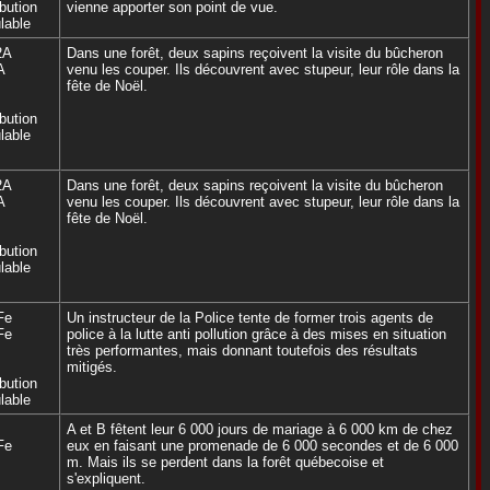
ibution
vienne apporter son point de vue.
lable
2A
Dans une forêt, deux sapins reçoivent la visite du bûcheron
A
venu les couper. Ils découvrent avec stupeur, leur rôle dans la
fête de Noël.
ibution
lable
2A
Dans une forêt, deux sapins reçoivent la visite du bûcheron
A
venu les couper. Ils découvrent avec stupeur, leur rôle dans la
fête de Noël.
ibution
lable
Fe
Un instructeur de la Police tente de former trois agents de
Fe
police à la lutte anti pollution grâce à des mises en situation
très performantes, mais donnant toutefois des résultats
mitigés.
ibution
lable
A et B fêtent leur 6 000 jours de mariage à 6 000 km de chez
Fe
eux en faisant une promenade de 6 000 secondes et de 6 000
m. Mais ils se perdent dans la forêt québecoise et
s'expliquent.