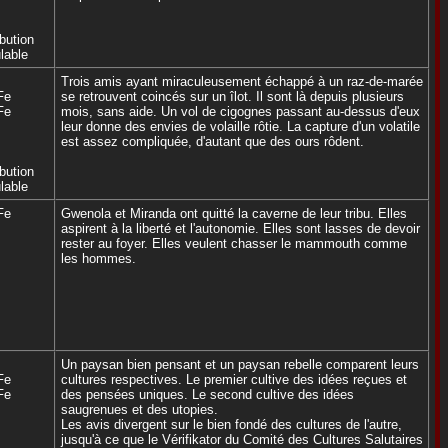
ibution
lable
Trois amis ayant miraculeusement échappé à un raz-de-marée
Fe
se retrouvent coincés sur un îlot. Il sont là depuis plusieurs
Fe
mois, sans aide. Un vol de cigognes passant au-dessus d'eux
leur donne des envies de volaille rôtie. La capture d'un volatile
est assez compliquée, d'autant que des ours rôdent.
ibution
lable
Fe
Gwenola et Miranda ont quitté la caverne de leur tribu. Elles
aspirent à la liberté et l'autonomie. Elles sont lasses de devoir
rester au foyer. Elles veulent chasser le mammouth comme
les hommes.
Un paysan bien pensant et un paysan rebelle comparent leurs
Fe
cultures respectives. Le premier cultive des idées reçues et
Fe
des pensées uniques. Le second cultive des idées
saugrenues et des utopies.
Les avis divergent sur le bien fondé des cultures de l'autre,
jusqu'à ce que le Vérifikator du Comité des Cultures Salutaires