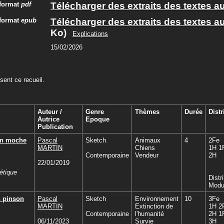
 format
pdf
Télécharger des extraits des textes a
 format
epub
Télécharger des extraits des textes a
Ko)
Explications
15/02/2026
ent ce recueil.
Auteur /
Genre
Thèmes
Durée
Distr
Autrice
Epoque
Publication
en moche
Pascal
Sketch
Animaux
4
2Fe
MARTIN
Chiens
1H 1
Contemporaine
Vendeur
2H
22/01/2019
étique
Distr
Modu
n pinson
Pascal
Sketch
Environnement
10
3Fe
MARTIN
Extinction de
1H 2
Contemporaine
l'humanité
2H 1
06/11/2023
Survie
3H