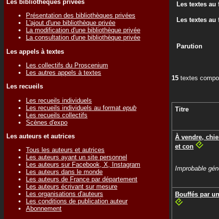
Les bibliothèques privées
Les textes au
Présentation des bibliothèques privées
Les textes au
L'ajout d'une bibliothèque privée
La modification d'une bibliothèque privée
La consultation d'une bibliothèque privée
Parution
Les appels à textes
Les collectifs du Proscenium
Les autres appels à textes
15
textes compos
Les recueils
Les recueils individuels
Les recueils individuels au format
epub
Titre
Les recueils collectifs
Scènes d'expo
Les auteurs et autrices
À vendre, chi
et con
Tous les auteurs et autrices
Les auteurs ayant un site personnel
Les auteurs sur Facebook, X, Instagram
Improbable gén
Les auteurs dans le monde
Les auteurs de France par département
Les auteurs écrivant sur mesure
Les organisations d'auteurs
Bouffés par u
Les conditions de publication auteur
Abonnement