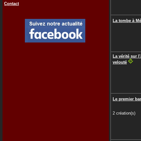
Contact
La tombe à M
La vérité sur l'
velouté
Le premier ba
2 création(s)