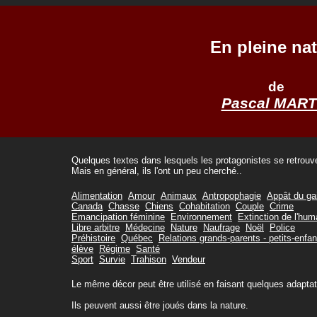
En pleine na
de
Pascal MART
Quelques textes dans lesquels les protagonistes se retrouven
Mais en général, ils l'ont un peu cherché..
Alimentation
Amour
Animaux
Antropophagie
Appât du ga
Canada
Chasse
Chiens
Cohabitation
Couple
Crime
Emancipation féminine
Environnement
Extinction de l'hum
Libre arbitre
Médecine
Nature
Naufrage
Noël
Police
Préhistoire
Québec
Relations grands-parents - petits-enfan
élève
Régime
Santé
Sport
Survie
Trahison
Vendeur
Le même décor peut être utilisé en faisant quelques adapta
Ils peuvent aussi être joués dans la nature.