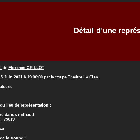
Détail d'une repré
l
de
Florence GRILLOT
15 Juin 2021
à
19:00:00
par la troupe
Théâtre Le Clan
ateurs
u lieu de représentation :
re darius milhaud
 :
75019
ce
e la troupe :