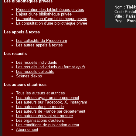
Les bibliothèques privées
Nom :
Théâ
Présentation des bibliothèques privées
Code Postal
L'ajout d'une bibliothèque privée
Ville :
Paris
La modification d'une bibliothèque privée
Pays :
Fran
La consultation d'une bibliothèque privée
Les appels à textes
Les collectifs du Proscenium
Les autres appels à textes
Les recueils
Les recueils individuels
Les recueils individuels au format
epub
Les recueils collectifs
Scènes d'expo
Les auteurs et autrices
Tous les auteurs et autrices
Les auteurs ayant un site personnel
Les auteurs sur Facebook, X, Instagram
Les auteurs dans le monde
Les auteurs de France par département
Les auteurs écrivant sur mesure
Les organisations d'auteurs
Les conditions de publication auteur
Abonnement