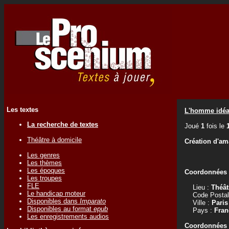
Les textes
L'homme idéa
La recherche de textes
Joué
1
fois le
Théâtre à domicile
Création d'am
Les genres
Les thèmes
Les époques
Coordonnées d
Les troupes
FLE
Lieu :
Théât
Le handicap moteur
Code Postal
Disponibles dans
Imparato
Ville :
Paris
Disponibles au format
epub
Pays :
Fran
Les enregistrements audios
Coordonnées d