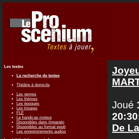
Les textes
Joyeu
La recherche de textes
MART
Théâtre à domicile
Les genres
Les thèmes
Joué
Les époques
Les troupes
FLE
20:30
Le handicap moteur
Disponibles dans
Imparato
De La
Disponibles au format
epub
Les enregistrements audios