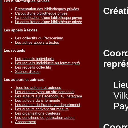
Les bibliothèques privées
Créat
Présentation des bibliothèques privées
L'ajout d'une bibliothèque privée
La modification d'une bibliothèque privée
La consultation d'une bibliothèque privée
Les appels à textes
Les collectifs du Proscenium
Les autres appels à textes
Coord
Les recueils
Les recueils individuels
repré
Les recueils individuels au format
epub
Les recueils collectifs
Scènes d'expo
Les auteurs et autrices
Lieu
Tous les auteurs et autrices
Les auteurs ayant un site personnel
Vill
Les auteurs sur Facebook, X, Instagram
Les auteurs dans le monde
Pay
Les auteurs de France par département
Les auteurs écrivant sur mesure
Les organisations d'auteurs
Les conditions de publication auteur
Abonnement
Coord