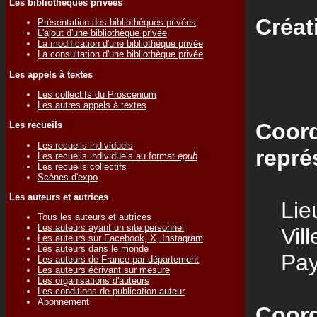
Les bibliothèques privées
Créat
Présentation des bibliothèques privées
L'ajout d'une bibliothèque privée
La modification d'une bibliothèque privée
La consultation d'une bibliothèque privée
Les appels à textes
Les collectifs du Proscenium
Les autres appels à textes
Coord
Les recueils
Les recueils individuels
repré
Les recueils individuels au format
epub
Les recueils collectifs
Scènes d'expo
Les auteurs et autrices
Lieu
Tous les auteurs et autrices
Les auteurs ayant un site personnel
Vill
Les auteurs sur Facebook, X, Instagram
Les auteurs dans le monde
Pay
Les auteurs de France par département
Les auteurs écrivant sur mesure
Les organisations d'auteurs
Les conditions de publication auteur
Abonnement
Coord