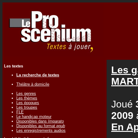
Les textes
Les g
La recherche de textes
MART
Théâtre à domicile
Les genres
Les thèmes
Joué
Les époques
Les troupes
FLE
2009
Le handicap moteur
Disponibles dans
Imparato
En Ap
Disponibles au format
epub
Les enregistrements audios