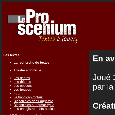
Les textes
En av
La recherche de textes
Théâtre à domicile
Joué
Les genres
Les thèmes
par l
Les époques
Les troupes
FLE
Le handicap moteur
Disponibles dans
Imparato
Créat
Disponibles au format
epub
Les enregistrements audios