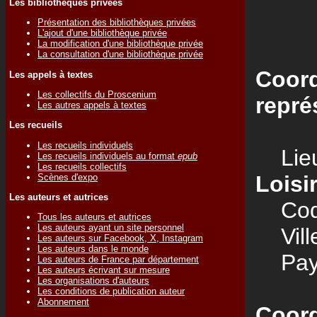
Les bibliothèques privées
Présentation des bibliothèques privées
L'ajout d'une bibliothèque privée
La modification d'une bibliothèque privée
La consultation d'une bibliothèque privée
Coord
Les appels à textes
Les collectifs du Proscenium
repré
Les autres appels à textes
Les recueils
Les recueils individuels
Lieu
Les recueils individuels au format
epub
Les recueils collectifs
Loisi
Scènes d'expo
Les auteurs et autrices
Code
Tous les auteurs et autrices
Les auteurs ayant un site personnel
Vill
Les auteurs sur Facebook, X, Instagram
Les auteurs dans le monde
Pay
Les auteurs de France par département
Les auteurs écrivant sur mesure
Les organisations d'auteurs
Les conditions de publication auteur
Abonnement
Coord