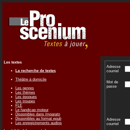
Les textes
Adresse
La recherche de textes
courriel
Théâtre à domicile
Mot de
passe
Les genres
Les thèmes
Les époques
Les troupes
FLE
Le handicap moteur
Disponibles dans
Imparato
Disponibles au format
epub
Adresse
Les enregistrements audios
courriel