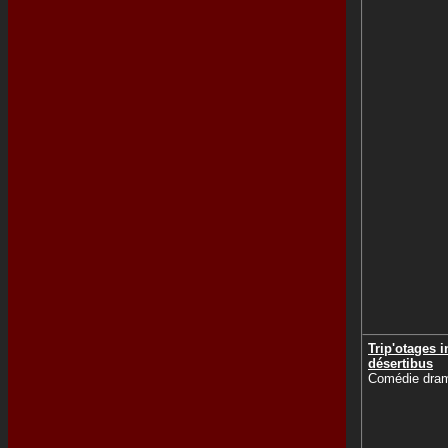
Trip'otages i
désertibus
Comédie dram