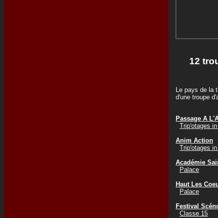
12 tro
Le pays de la t
d'une troupe d
Passage A L'A
Trip'otages in
Anim Action
Trip'otages in
Académie Sai
Palace
Haut Les Coe
Palace
Festival Scén
Classe 15