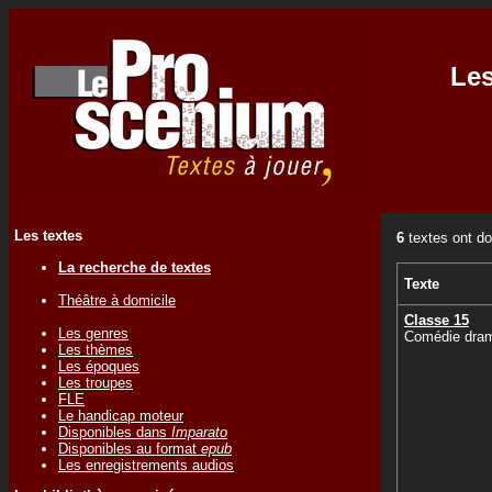
Les
Les textes
6
textes ont do
La recherche de textes
Texte
Théâtre à domicile
Classe 15
Les genres
Comédie dram
Les thèmes
Les époques
Les troupes
FLE
Le handicap moteur
Disponibles dans
Imparato
Disponibles au format
epub
Les enregistrements audios