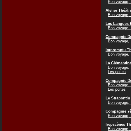
Bon voyage, 
Atelier Théât
Bon voyage, 
Les Langues 
Bon voyage, 
Compagnie D
Bon voyage, 
Impromptu Th
Bon voyage, 
La Clémentine
Bon voyage, 
Les portes
Compagnie De
Bon voyage, 
Les portes
Le Strapontin 
Bon voyage, 
Compagnie 7è
Bon voyage, 
Irepscènes Th
Bon voyage, 