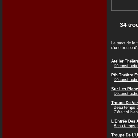
34 tro
Le pays de la t
d'une troupe d
Atelier Théâtr
Déconstructi
Pfh Théâtre E
Déconstructi
Sur Les Plan
Déconstructi
Troupe De Ver
Beau temps p
C'était si bie
L'Entrée Des 
Beau temps p
Troupe De L'U