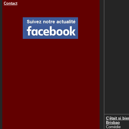
Contact
C'était si bie
Brisbao
Comédie