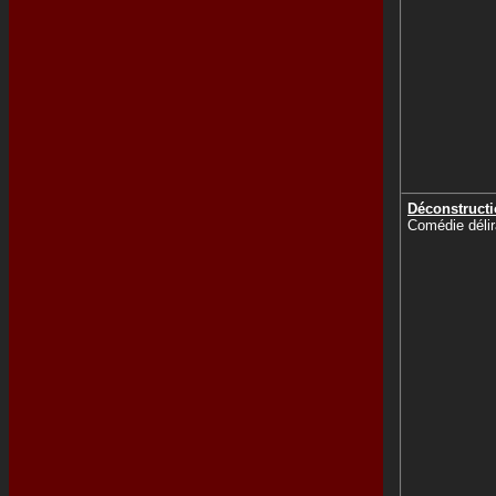
Déconstruct
Comédie délir