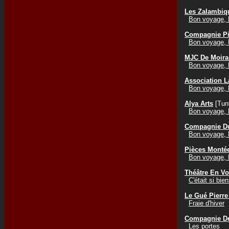
Les Zalambiq
Bon voyage, 
Compagnie Pi
Bon voyage, 
MJC De Moira
Bon voyage, 
Association L
Bon voyage, 
Alya Arts
[Tuni
Bon voyage, 
Compagnie Du
Bon voyage, 
Pièces Monté
Bon voyage, 
Théâtre En Vo
C'était si bie
Le Gué Pierre
Fraie d'hiver
Compagnie De
Les portes