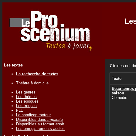
Les
Les textes
7
textes ont do
La recherche de textes
Texte
Théâtre à domicile
Beau temps 
Les genres
saison
Les thèmes
Comédie
Les époques
Les troupes
FLE
Le handicap moteur
Disponibles dans
Imparato
Disponibles au format
epub
Les enregistrements audios