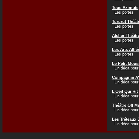
Tous Azimuts
Les portes
Tururut Théât
Les portes
Atelier Théâtr
Les portes
Les Arts Allié
Les portes
Le Petit Mous
Un déca pour 
Compagnie A'
Un déca pour 
L'Oeil Qui Rit
Un déca pour 
Théâtre Off M
Un déca pour 
Les Tréteaux 
Un déca pour 