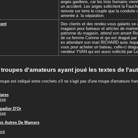
anges gardiens, car les trois humains vien
un accident. Les anges sollicitent la Fauch
renvoie sur terre le couple que la conduite d
amenée à la séparation.
cent
Des clients et des rendez-vous galants se 
magasin pour bateaux et articles de marine:
patronne du magasin, attend son amant R
de sa femme Corinne et qui est dragué par 
en attendant son mari RICHARD avec lequel
vous pour acheter un bateau, celle-ci drag
vendeur YVAN qui est aussi sollicité par Lolo
 troupes d'amateurs ayant joué les textes de l'au
roupe est indiqué entre crochets s'il ne s'agit pas d'une troupe d'amateurs fra
Rares
isse
gadier D'Or
isse
es Autres De Mamers
ent