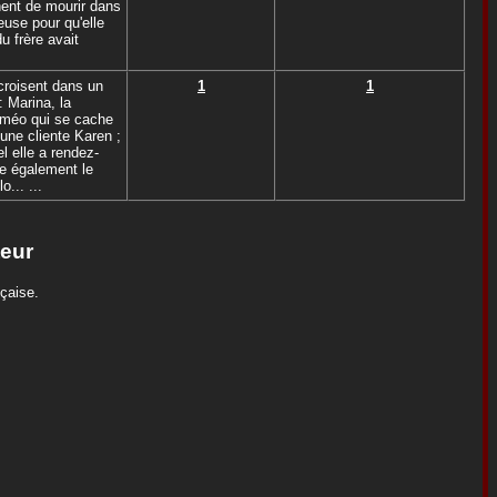
nent de mourir dans
euse pour qu'elle
u frère avait
croisent dans un
1
1
 Marina, la
oméo qui se cache
une cliente Karen ;
 elle a rendez-
ue également le
... ...
teur
nçaise.