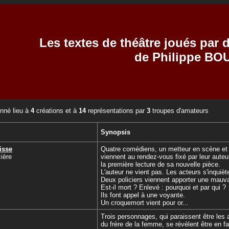
Les textes de théâtre joués par
de Philippe B
nné lieu à
4
créations et à
14
représentations par
3
troupes d'amateurs
Synopsis
isse
Quatre comédiens, un metteur en scène et u
ière
viennent au rendez-vous fixé par leur auteur
la première lecture de sa nouvelle pièce.
L'auteur ne vient pas. Les acteurs s'inquièt
Deux policiers viennent apporter une mauva
Est-il mort ? Enlevé : pourquoi et par qui ?
Ils font appel à une voyante.
Un croquemort vient pour or...
Trois personnages, qui paraissent être les 
du frère de la femme, se révèlent être en fa