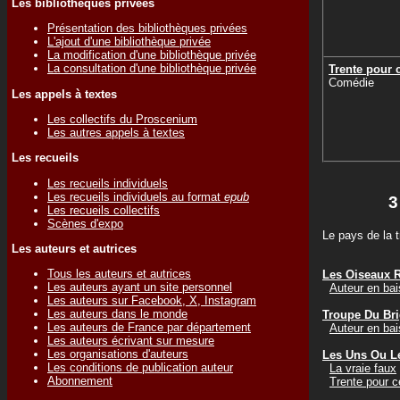
Les bibliothèques privées
Présentation des bibliothèques privées
L'ajout d'une bibliothèque privée
La modification d'une bibliothèque privée
La consultation d'une bibliothèque privée
Trente pour 
Comédie
Les appels à textes
Les collectifs du Proscenium
Les autres appels à textes
Les recueils
Les recueils individuels
Les recueils individuels au format
epub
3
Les recueils collectifs
Scènes d'expo
Le pays de la t
Les auteurs et autrices
Tous les auteurs et autrices
Les Oiseaux 
Les auteurs ayant un site personnel
Auteur en ba
Les auteurs sur Facebook, X, Instagram
Les auteurs dans le monde
Troupe Du Bri
Les auteurs de France par département
Auteur en ba
Les auteurs écrivant sur mesure
Les organisations d'auteurs
Les Uns Ou L
Les conditions de publication auteur
La vraie faux
Abonnement
Trente pour c