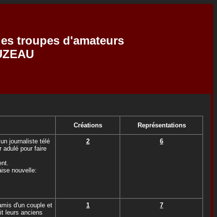
 des troupes d'amateurs
OUZEAU
Créations
Représentations
n journaliste télé
2
6
 adulé pour faire
ent.
ise nouvelle:
amis d'un couple et
1
7
it leurs anciens