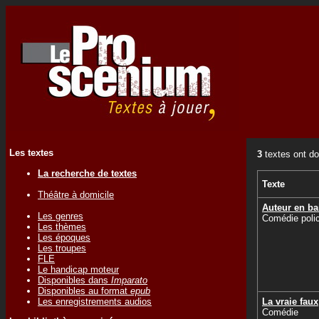
Les textes
3
textes ont do
La recherche de textes
Texte
Théâtre à domicile
Auteur en ba
Les genres
Comédie polic
Les thèmes
Les époques
Les troupes
FLE
Le handicap moteur
Disponibles dans
Imparato
Disponibles au format
epub
Les enregistrements audios
La vraie faux
Comédie