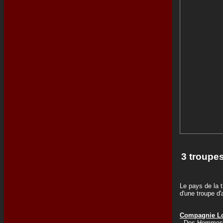
3 troupes
Le pays de la t
d'une troupe d
Compagnie Lo
Des Hommes 