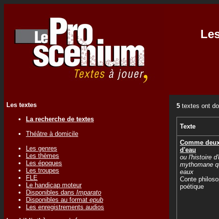
Les
Les textes
5
textes ont do
La recherche de textes
Texte
Théâtre à domicile
Comme deux
Les genres
d'eau
Les thèmes
ou l'histoire d
Les époques
mythomane qu
Les troupes
eaux
FLE
Conte philoso
Le handicap moteur
poétique
Disponibles dans
Imparato
Disponibles au format
epub
Les enregistrements audios