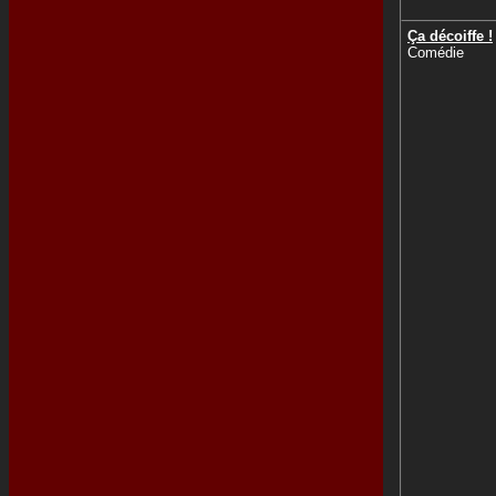
Ça décoiffe !
Comédie