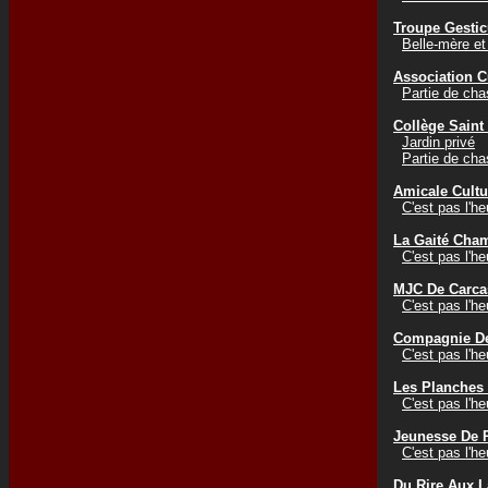
Troupe Gestic
Belle-mère et
Association C
Partie de cha
Collège Sain
Jardin privé
Partie de cha
Amicale Cultur
C'est pas l'h
La Gaité Cha
C'est pas l'h
MJC De Carc
C'est pas l'h
Compagnie De
C'est pas l'h
Les Planches
C'est pas l'h
Jeunesse De P
C'est pas l'h
Du Rire Aux 