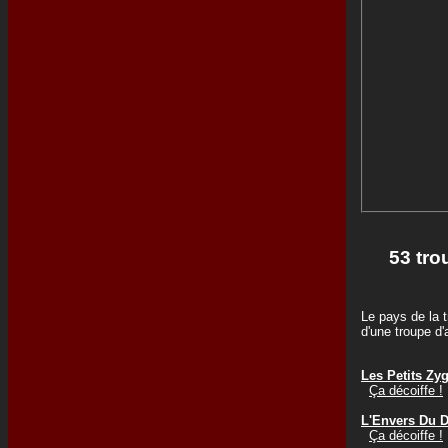
53 tro
Le pays de la t
d'une troupe d
Les Petits Zy
Ça décoiffe !
L'Envers Du 
Ça décoiffe !