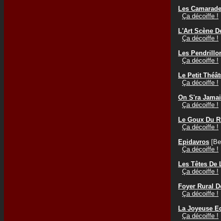
Les Camarad
Ça décoiffe !
L'Art Scène D
Ça décoiffe !
Les Pendrillo
Ça décoiffe !
Le Petit Théâ
Ça décoiffe !
On S'ra Jamai
Ça décoiffe !
Le Goux Du R
Ça décoiffe !
Epidavros
[Be
Ça décoiffe !
Les Têtes De 
Ça décoiffe !
Foyer Rural 
Ça décoiffe !
La Joyeuse E
Ça décoiffe !