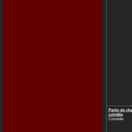
Partie de ch
culottée
Comédie