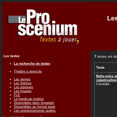
Les
Les textes
7
textes ont do
La recherche de textes
Texte
Théâtre à domicile
Belle-mère e
Les genres
catastrophes
Les thèmes
Comédie
Les époques
Les troupes
FLE
Le handicap moteur
Disponibles dans
Imparato
Disponibles au format
epub
Les enregistrements audios