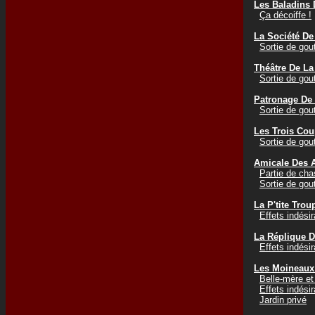
Les Baladins 
Ça décoiffe !
La Société D
Sortie de gou
Théâtre De La
Sortie de gou
Patronage De 
Sortie de gou
Les Trois Co
Sortie de gou
Amicale Des 
Partie de cha
Sortie de gou
La P'tite Trou
Effets indési
La Réplique D
Effets indési
Les Moineaux
Belle-mère et
Effets indési
Jardin privé