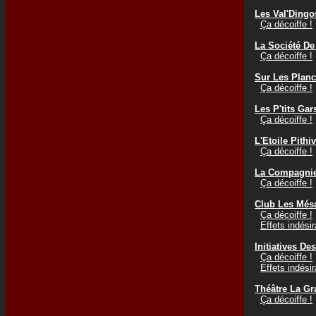
Les Val'Dingo
Ça décoiffe !
La Société D
Ça décoiffe !
Sur Les Planc
Ça décoiffe !
Les P'tits Ga
Ça décoiffe !
L'Etoile Pithi
Ça décoiffe !
La Compagnie
Ça décoiffe !
Club Les Mésa
Ça décoiffe !
Effets indési
Initiatives De
Ça décoiffe !
Effets indési
Théâtre La Gr
Ça décoiffe !