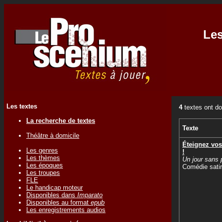
Les
Les textes
4
textes ont do
La recherche de textes
Texte
Théâtre à domicile
Éteignez vos
Les genres
!
Les thèmes
Un jour sans 
Les époques
Comédie satir
Les troupes
FLE
Le handicap moteur
Disponibles dans
Imparato
Disponibles au format
epub
Les enregistrements audios