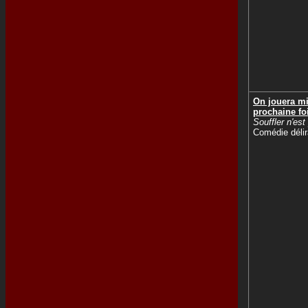
On jouera mi
prochaine fo
Souffler n'est
Comédie délir