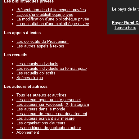
Les bibliothèques privées
Le pays de la t
Présentation des bibliothèques privées
L'ajout d'une bibliothèque privée
La modification d'une bibliothèque privée
Foyer Rural D
La consultation d'une bibliothèque privée
Terre-à-terre
Les appels à textes
Les collectifs du Proscenium
Les autres appels à textes
Les recueils
Les recueils individuels
Les recueils individuels au format
epub
Les recueils collectifs
Scènes d'expo
Les auteurs et autrices
Tous les auteurs et autrices
Les auteurs ayant un site personnel
Les auteurs sur Facebook, X, Instagram
Les auteurs dans le monde
Les auteurs de France par département
Les auteurs écrivant sur mesure
Les organisations d'auteurs
Les conditions de publication auteur
Abonnement