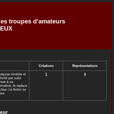
 des troupes d'amateurs
REUX
Créations
Représentations
paysan émérite et
1
4
ivité par suite
enser à sa
rmation, le replace
cteur. Le fiston se
use
teur