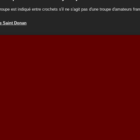
roupe est indiqué entre crochets s'il ne s'agit pas d'une troupe d'amateurs fra
e Saint Donan