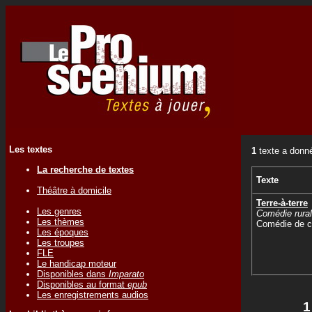
Les textes
1
texte a donné
La recherche de textes
Texte
Théâtre à domicile
Terre-à-terre
Les genres
Comédie rura
Les thèmes
Comédie de c
Les époques
Les troupes
FLE
Le handicap moteur
Disponibles dans
Imparato
Disponibles au format
epub
Les enregistrements audios
1