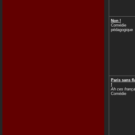
Non !
Comédie
pédagogique
Paris sans 
!
Ah ces frança
Comédie