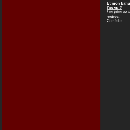
Et mon bahut
l'as vu ?
Les joies de l
rentrée...
Comédie