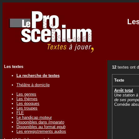
Les
Les textes
12
textes ont 
La recherche de textes
Texte
Théâtre à domicile
Arrêt total
Les genres
Une station à
Les thèmes
de ses pomp
Les époques
Comédie abs
Les troupes
FLE
Le handicap moteur
Disponibles dans
Imparato
Disponibles au format
epub
Les enregistrements audios