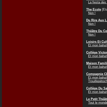
La fiesta des
The Ecole
[Eta
Non !
Du Rire Aux 
Non !
Théâtre Du Co
Non !
Loisirs Et Cu
Et mon bahut,
Collège Vict
Et mon bahut,
Maison Famili
Et mon bahut,
Compagnie Cl
Et mon bahut,
Trouillepétoc
Collège Du S
Et mon bahut,
Le Petit Théâ
Tout le mond