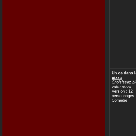
Un os dans l
pizza
Choisissez bi
votre pizza...
Version : 12
personnages
Comédie