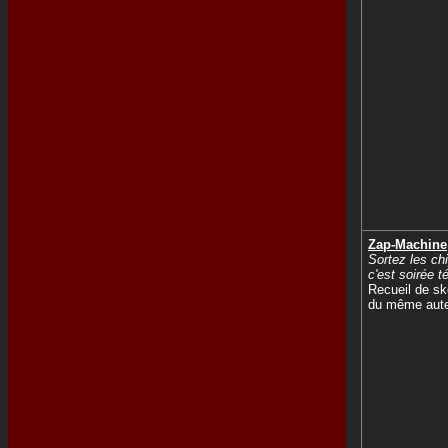
Zap-Machine
Sortez les ch
c'est soirée té
Recueil de s
du même aut