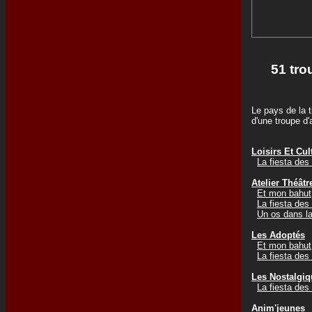
51 tro
Le pays de la t
d'une troupe d
Loisirs Et Cu
La fiesta des
Atelier Théât
Et mon bahut,
La fiesta des
Un os dans la
Les Adoptés
Et mon bahut,
La fiesta des
Les Nostalgi
La fiesta des
Anim'jeunes