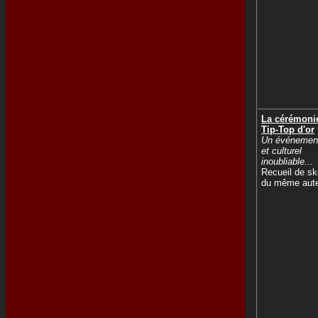
La cérémoni
Tip-Top d'or
Un événement
et culturel
inoubliable...
Recueil de s
du même aut