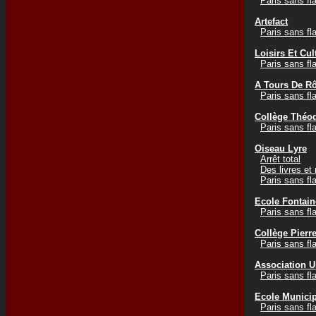
Paris sans f
Artefact
Paris sans f
Loisirs Et Cul
Paris sans f
A Tours De Rô
Paris sans f
Collège Théo
Paris sans f
Oiseau Lyre
Arrêt total
Des livres et
Paris sans f
Ecole Fontain
Paris sans f
Collège Pierr
Paris sans f
Association U
Paris sans f
Ecole Municip
Paris sans f