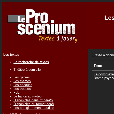
Les
Les textes
1
texte a donné
La recherche de textes
Texte
Théâtre à domicile
Le complexe
Les genres
Drame psycho
Les thèmes
Les époques
Les troupes
FLE
Le handicap moteur
Disponibles dans
Imparato
Disponibles au format
epub
Les enregistrements audios