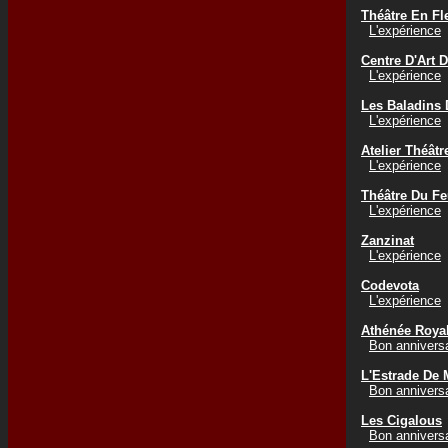
Théâtre En Fl
L'expérience
Centre D'Art
L'expérience
Les Baladins D
L'expérience
Atelier Théâtr
L'expérience
Théâtre Du F
L'expérience
Zanzinat
L'expérience
Codevota
L'expérience
Athénée Roya
Bon annivers
L'Estrade De
Bon annivers
Les Cigalous
Bon annivers