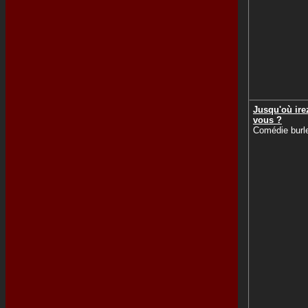
Jusqu'où ire
vous ?
Comédie burl