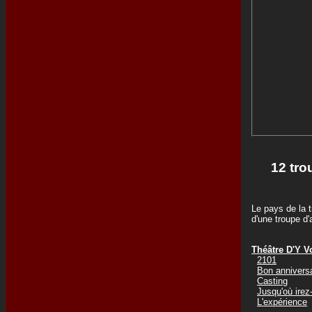
12 tro
Le pays de la t
d'une troupe d
Théâtre D'Y V
2101
Bon annivers
Casting
Jusqu'où irez
L'expérience