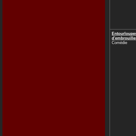
Entourloupes
d'embrouille
Comédie