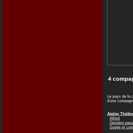
4 compag
Le pays de la c
d'une compagni
Atelier Théâtr
Alfred
Dernière pas
Soirée et co