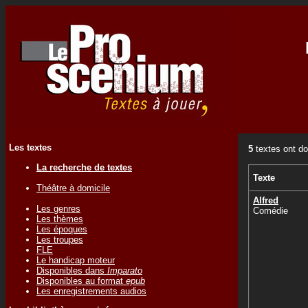
Les textes
5
textes ont do
La recherche de textes
Texte
Théâtre à domicile
Alfred
Les genres
Comédie
Les thèmes
Les époques
Les troupes
FLE
Le handicap moteur
Disponibles dans
Imparato
Disponibles au format
epub
Les enregistrements audios