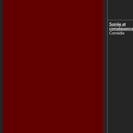
Soirée et
conséquenc
Comédie