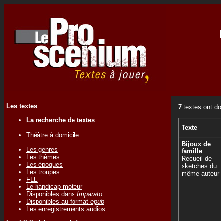
Les textes
7
textes ont do
La recherche de textes
Texte
Théâtre à domicile
Bijoux de
Les genres
famille
Les thèmes
Recueil de
Les époques
sketches du
Les troupes
même auteur
FLE
Le handicap moteur
Disponibles dans
Imparato
Disponibles au format
epub
Les enregistrements audios