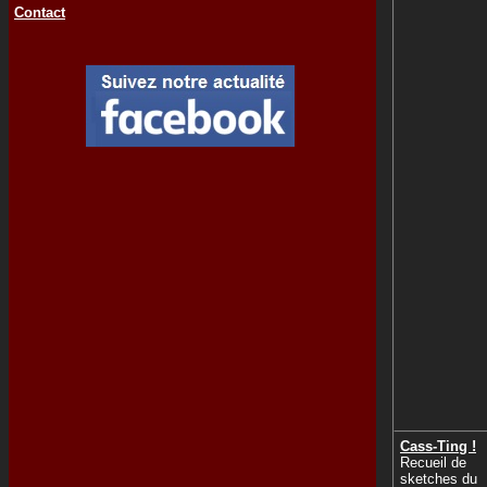
Contact
Cass-Ting !
Recueil de
sketches du