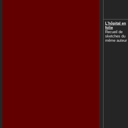
L'hôpital en
folie
Recueil de
sketches du
même auteur