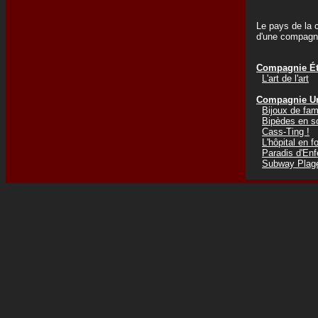
Le pays de la c
d'une compagni
Compagnie Éti
L'art de l'art
Compagnie Un
Bijoux de fam
Bipèdes en s
Cass-Ting !
L'hôpital en fo
Paradis d'Enf
Subway Plag