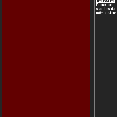
L'art de l'art
Recueil de
sketches du
même auteur