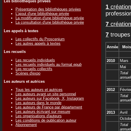
Les bibliothèques privées
1
création
Présentation des bibliothèques privées
professio
L'ajout d'une bibliothèque privée
La modification d'une bibliothèque privée
La consultation d'une bibliothèque privée
7
création
Les appels à textes
7
troupes 
Les collectifs du Proscenium
Les autres appels à textes
Année
Mois
Les recueils
Les recueils individuels
2010
Mars
Les recueils individuels au format
epub
Mai
Les recueils collectifs
Total
Scènes d'expo
annuel
Les auteurs et autrices
2012
Févrie
Tous les auteurs et autrices
Les auteurs ayant un site personnel
Total
Les auteurs sur Facebook, X, Instagram
annuel
Les auteurs dans le monde
Les auteurs de France par département
Les auteurs écrivant sur mesure
2013
Avril
Les organisations d'auteurs
Octob
Les conditions de publication auteur
Total
Abonnement
annuel