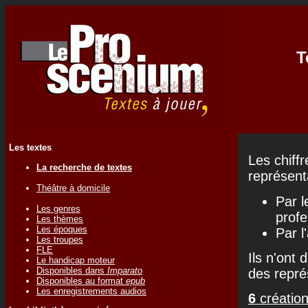
T
Les textes
Les chiff
La recherche de textes
représenta
Théâtre à domicile
Par l
Les genres
profe
Les thèmes
Les époques
Par l
Les troupes
FLE
Ils n'ont 
Le handicap moteur
Disponibles dans
Imparato
des repré
Disponibles au format
epub
Les enregistrements audios
6
création