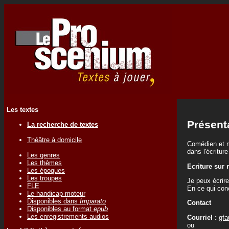
Les textes
Présent
La recherche de textes
Théâtre à domicile
Comédien et m
dans l'écritur
Les genres
Les thèmes
Ecriture sur
Les époques
Les troupes
Je peux écrire
FLE
En ce qui con
Le handicap moteur
Disponibles dans
Imparato
Contact
Disponibles au format
epub
Les enregistrements audios
Courriel :
gfa
ou