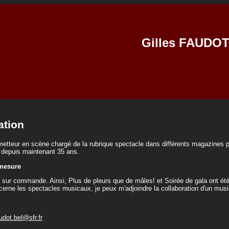
Gilles FAUDO
ation
etteur en scène chargé de la rubrique spectacle dans différents magazines pa
e depuis maintenant 35 ans.
 mesure
 sur commande. Ainsi, Plus de pleurs que de mâles! et Soirée de gala ont été 
cerne les spectacles musicaux, je peux m'adjoindre la collaboration d'un musi
udot.bel@sfr.fr