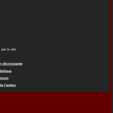
par le site.
on décroissante
abétique
cenium
de l'auteur