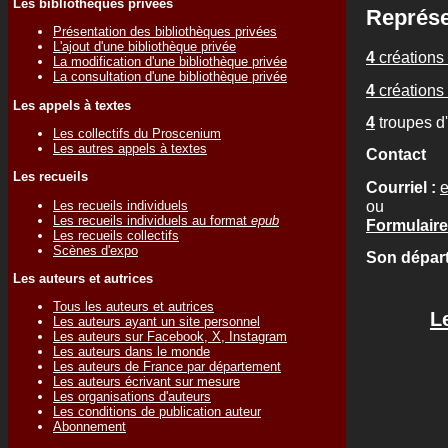
Les bibliothèques privées
Représe
Présentation des bibliothèques privées
L'ajout d'une bibliothèque privée
4
créations 
La modification d'une bibliothèque privée
La consultation d'une bibliothèque privée
4
créations 
Les appels à textes
4
troupes d
Les collectifs du Proscenium
Les autres appels à textes
Contact
Les recueils
Courriel :
ou
Les recueils individuels
Les recueils individuels au format
epub
Formulaire
Les recueils collectifs
Scènes d'expo
Son départ
Les auteurs et autrices
Tous les auteurs et autrices
L
Les auteurs ayant un site personnel
Les auteurs sur Facebook, X, Instagram
Les auteurs dans le monde
Les auteurs de France par département
Les auteurs écrivant sur mesure
Les organisations d'auteurs
Les conditions de publication auteur
Abonnement