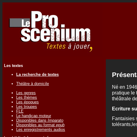
Les textes
Présent
La recherche de textes
Théâtre à domicile
Né en 1946,
pratique le 
Les genres
Les thèmes
théâtrale d
Les époques
Les troupes
Ecriture s
FLE
Le handicap moteur
Fantaisies s
Disponibles dans
Imparato
tolérants,le
Disponibles au format
epub
Les enregistrements audios