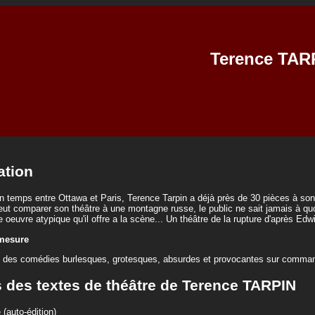
Terence TAR
ation
n temps entre Ottawa et Paris, Terence Tarpin a déjà près de 30 pièces à son 
t comparer son théâtre à une montagne russe, le public ne sait jamais à quoi
 oeuvre atypique qu'il offre a la scène... Un théâtre de la rupture d'après Edw
 mesure
e des comédies burlesques, grotesques, absurdes et provocantes sur comman
s des textes de théâtre de Terence TARPIN
(auto-édition)