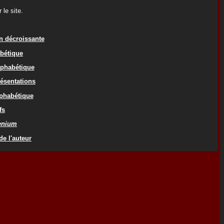
le site.
on décroissante
abétique
lphabétique
résentations
lphabétique
fs
cenium
de l'auteur