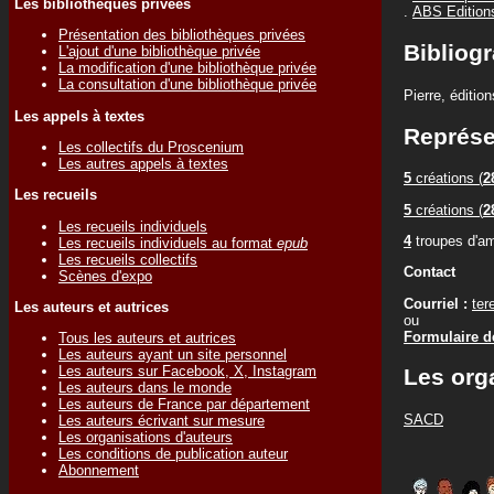
Les bibliothèques privées
.
ABS Edition
Présentation des bibliothèques privées
Bibliogr
L'ajout d'une bibliothèque privée
La modification d'une bibliothèque privée
La consultation d'une bibliothèque privée
Pierre, éditi
Les appels à textes
Représe
Les collectifs du Proscenium
Les autres appels à textes
5
créations (
2
Les recueils
5
créations (
2
Les recueils individuels
4
troupes d'am
Les recueils individuels au format
epub
Les recueils collectifs
Contact
Scènes d'expo
Courriel :
ter
Les auteurs et autrices
ou
Formulaire de
Tous les auteurs et autrices
Les auteurs ayant un site personnel
Les auteurs sur Facebook, X, Instagram
Les org
Les auteurs dans le monde
Les auteurs de France par département
SACD
Les auteurs écrivant sur mesure
Les organisations d'auteurs
Les conditions de publication auteur
Abonnement