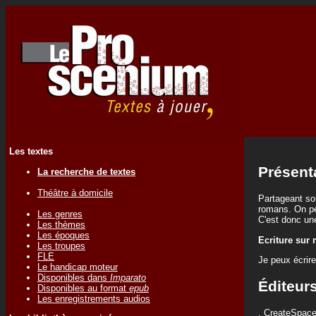
Les textes
Présent
La recherche de textes
Théâtre à domicile
Partageant so
romans. On peu
Les genres
C'est donc une
Les thèmes
Les époques
Ecriture sur
Les troupes
FLE
Je peux écrir
Le handicap moteur
Disponibles dans
Imparato
Éditeur
Disponibles au format
epub
Les enregistrements audios
.
CreateSpace 