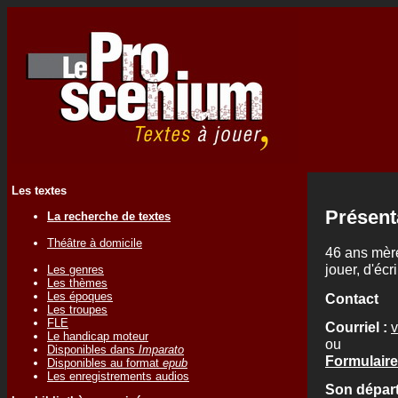
Les textes
Présent
La recherche de textes
Théâtre à domicile
46 ans mère
jouer, d'écri
Les genres
Les thèmes
Les époques
Contact
Les troupes
FLE
Courriel :
v
Le handicap moteur
ou
Disponibles dans
Imparato
Formulaire 
Disponibles au format
epub
Les enregistrements audios
Son départ