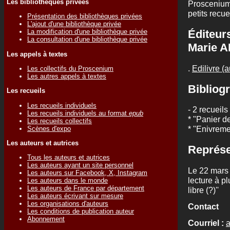
Les bibliothèques privées
Proscenium 
petits recue
Présentation des bibliothèques privées
L'ajout d'une bibliothèque privée
Éditeurs
La modification d'une bibliothèque privée
La consultation d'une bibliothèque privée
Marie 
Les appels à textes
.
Edilivre (a
Les collectifs du Proscenium
Les autres appels à textes
Bibliogr
Les recueils
Les recueils individuels
- 2 recueil
Les recueils individuels au format
epub
* "Panier d
Les recueils collectifs
* "Enivreme
Scènes d'expo
Les auteurs et autrices
Représe
Tous les auteurs et autrices
Les auteurs ayant un site personnel
Le 22 mars 
Les auteurs sur Facebook, X, Instagram
lecture à p
Les auteurs dans le monde
Les auteurs de France par département
libre (?)''
Les auteurs écrivant sur mesure
Les organisations d'auteurs
Contact
Les conditions de publication auteur
Abonnement
Courriel :
a