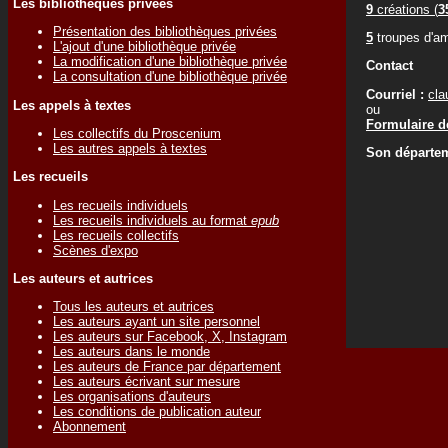
Les bibliothèques privées
9
créations (
3
Présentation des bibliothèques privées
5
troupes d'am
L'ajout d'une bibliothèque privée
La modification d'une bibliothèque privée
Contact
La consultation d'une bibliothèque privée
Courriel :
cl
Les appels à textes
ou
Formulaire de
Les collectifs du Proscenium
Les autres appels à textes
Son départem
Les recueils
Les recueils individuels
Les recueils individuels au format
epub
Les recueils collectifs
Scènes d'expo
Les auteurs et autrices
Tous les auteurs et autrices
Les auteurs ayant un site personnel
Les auteurs sur Facebook, X, Instagram
Les auteurs dans le monde
Les auteurs de France par département
Les auteurs écrivant sur mesure
Les organisations d'auteurs
Les conditions de publication auteur
Abonnement