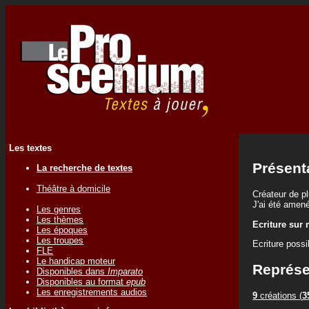
Les textes
Présent
La recherche de textes
Théâtre à domicile
Créateur de pl
J'ai été amené 
Les genres
Les thèmes
Ecriture sur
Les époques
Les troupes
Ecriture poss
FLE
Le handicap moteur
Représe
Disponibles dans
Imparato
Disponibles au format
epub
Les enregistrements audios
9
créations (
3