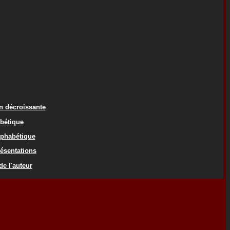
on décroissante
abétique
lphabétique
résentations
de l'auteur