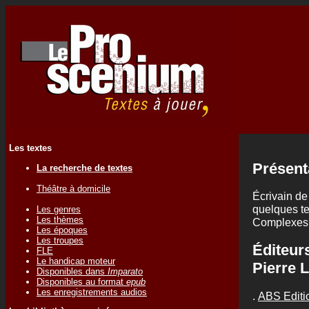
Les textes
Présent
La recherche de textes
Théâtre à domicile
Écrivain de
quelques te
Les genres
Les thèmes
Complexes,
Les époques
Les troupes
Éditeur
FLE
Le handicap moteur
Pierre
Disponibles dans
Imparato
Disponibles au format
epub
Les enregistrements audios
.
ABS Editi