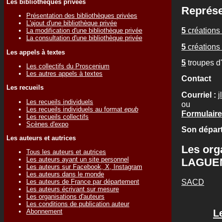
Les bibliothèques privées
Représe
Présentation des bibliothèques privées
L'ajout d'une bibliothèque privée
5
créations 
La modification d'une bibliothèque privée
La consultation d'une bibliothèque privée
5
créations 
Les appels à textes
5
troupes d
Les collectifs du Proscenium
Les autres appels à textes
Contact
Les recueils
Courriel :
Les recueils individuels
ou
Les recueils individuels au format
epub
Formulaire
Les recueils collectifs
Scènes d'expo
Son départ
Les auteurs et autrices
Les org
Tous les auteurs et autrices
Les auteurs ayant un site personnel
LAGUEN
Les auteurs sur Facebook, X, Instagram
Les auteurs dans le monde
SACD
Les auteurs de France par département
Les auteurs écrivant sur mesure
Les organisations d'auteurs
Les conditions de publication auteur
Abonnement
L