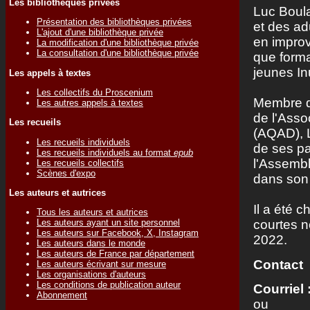
Les bibliothèques privées
Luc Boul
Présentation des bibliothèques privées
et des ad
L'ajout d'une bibliothèque privée
en improv
La modification d'une bibliothèque privée
La consultation d'une bibliothèque privée
que forma
jeunes Inu
Les appels à textes
Les collectifs du Proscenium
Membre de
Les autres appels à textes
de l'Asso
Les recueils
(AQAD), L
Les recueils individuels
de ses pa
Les recueils individuels au format
epub
l'Assembl
Les recueils collectifs
Scènes d'expo
dans son 
Les auteurs et autrices
Il a été 
Tous les auteurs et autrices
Les auteurs ayant un site personnel
courtes n
Les auteurs sur Facebook, X, Instagram
2022.
Les auteurs dans le monde
Les auteurs de France par département
Contact
Les auteurs écrivant sur mesure
Les organisations d'auteurs
Les conditions de publication auteur
Courriel 
Abonnement
ou