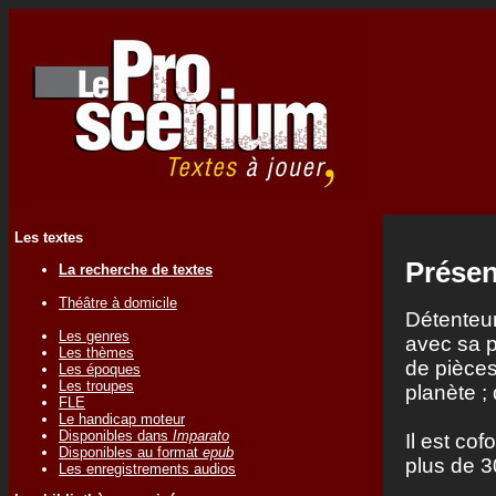
Les textes
Présen
La recherche de textes
Théâtre à domicile
Détenteur
Les genres
avec sa p
Les thèmes
de pièces
Les époques
Les troupes
planète ;
FLE
Le handicap moteur
Disponibles dans
Imparato
Il est co
Disponibles au format
epub
plus de 3
Les enregistrements audios