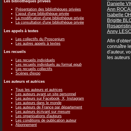
Les bibliothèques privées
Danielle V
Ann ROC
Présentation des bibliothèques privées
L'ajout d'une bibliothèque privée
Isabelle O
La modification d'une bibliothèque privée
Brigitte 
La consultation d'une bibliothèque privée
Rosapristi
Les appels à textes
Anny LESC
Les collectifs du Proscenium
Afin d'obten
Les autres appels à textes
connaître l
d'auteur, v
Les recueils
les auteurs 
Les recueils individuels
Les recueils individuels au format
epub
Les recueils collectifs
Scènes d'expo
Les auteurs et autrices
Tous les auteurs et autrices
Les auteurs ayant un site personnel
Les auteurs sur Facebook, X, Instagram
Les auteurs dans le monde
Les auteurs de France par département
Les auteurs écrivant sur mesure
Les organisations d'auteurs
Les conditions de publication auteur
Abonnement