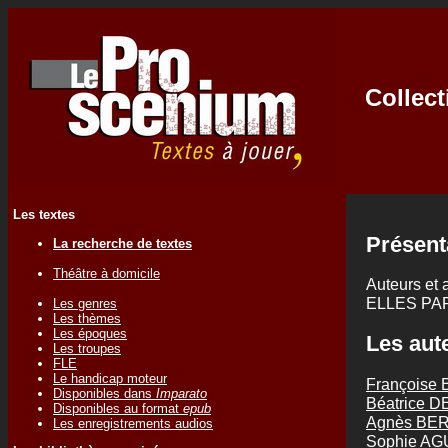
Collec
Les textes
Présent
La recherche de textes
Théâtre à domicile
Auteurs et 
ELLES PA
Les genres
Les thèmes
Les époques
Les aute
Les troupes
FLE
Le handicap moteur
Françoise
Disponibles dans
Imparato
Béatrice 
Disponibles au format
epub
Agnès BE
Les enregistrements audios
Sophie AG