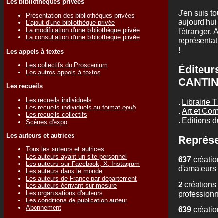
Les bibliothèques privées
J'en suis t
Présentation des bibliothèques privées
aujourd'hui
L'ajout d'une bibliothèque privée
La modification d'une bibliothèque privée
l'étranger. 
La consultation d'une bibliothèque privée
représentat
!
Les appels à textes
Les collectifs du Proscenium
Éditeur
Les autres appels à textes
CANTI
Les recueils
Les recueils individuels
.
Librairie 
Les recueils individuels au format
epub
.
Art et Co
Les recueils collectifs
.
Editions 
Scènes d'expo
Les auteurs et autrices
Représe
Tous les auteurs et autrices
Les auteurs ayant un site personnel
637
créatio
Les auteurs sur Facebook, X, Instagram
d'amateurs
Les auteurs dans le monde
Les auteurs de France par département
2
créations 
Les auteurs écrivant sur mesure
professionn
Les organisations d'auteurs
Les conditions de publication auteur
Abonnement
639
créatio