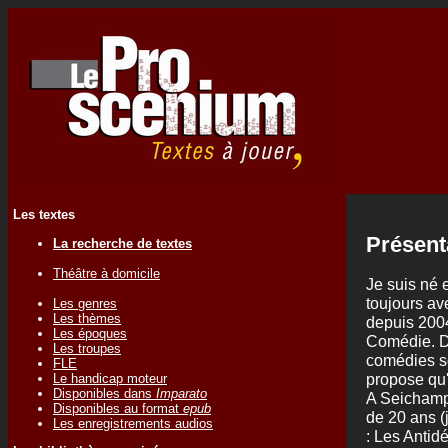
Les textes
Présent
La recherche de textes
Théâtre à domicile
Je suis né 
toujours ave
Les genres
Les thèmes
depuis 2004
Les époques
Comédie. De
Les troupes
comédies so
FLE
propose qu'
Le handicap moteur
Disponibles dans
Imparato
A Seichamps
Disponibles au format
epub
de 20 ans (
Les enregistrements audios
: Les Antid