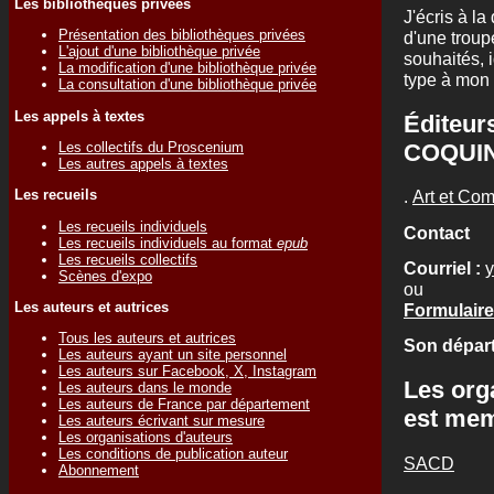
Les bibliothèques privées
J'écris à l
Présentation des bibliothèques privées
d'une troup
L'ajout d'une bibliothèque privée
souhaités, i
La modification d'une bibliothèque privée
type à mon a
La consultation d'une bibliothèque privée
Les appels à textes
Éditeur
COQUI
Les collectifs du Proscenium
Les autres appels à textes
Les recueils
.
Art et Co
Les recueils individuels
Contact
Les recueils individuels au format
epub
Les recueils collectifs
Courriel :
y
Scènes d'expo
ou
Les auteurs et autrices
Formulaire
Tous les auteurs et autrices
Son départ
Les auteurs ayant un site personnel
Les auteurs sur Facebook, X, Instagram
Les org
Les auteurs dans le monde
Les auteurs de France par département
est me
Les auteurs écrivant sur mesure
Les organisations d'auteurs
Les conditions de publication auteur
SACD
Abonnement