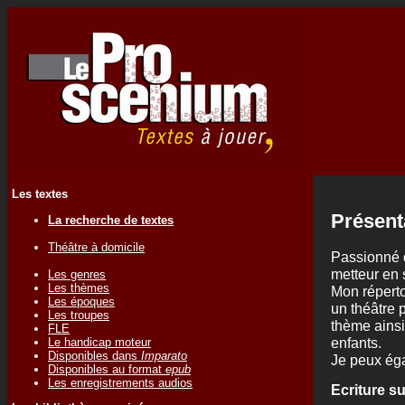
Les textes
Présent
La recherche de textes
Théâtre à domicile
Passionné d
metteur en 
Les genres
Les thèmes
Mon réperto
Les époques
un théâtre 
Les troupes
thème ainsi
FLE
enfants.
Le handicap moteur
Disponibles dans
Imparato
Je peux éga
Disponibles au format
epub
Les enregistrements audios
Ecriture s