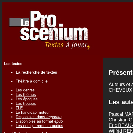
Les textes
Présent
La recherche de textes
Théâtre à domicile
Auteurs et a
CHEVEUX
Les genres
Les thèmes
Les époques
Les aute
Les troupes
FLE
Le handicap moteur
Pascal MA
Disponibles dans
Imparato
Christian
Disponibles au format
epub
Eric BEAU
Les enregistrements audios
Wilfrid R