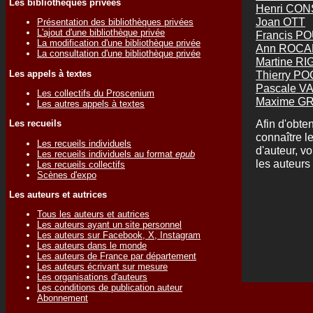
Les bibliothèques privées
Henri CO
Joan OTT
Présentation des bibliothèques privées
L'ajout d'une bibliothèque privée
Francis P
La modification d'une bibliothèque privée
Ann ROC
La consultation d'une bibliothèque privée
Martine R
Les appels à textes
Thierry P
Pascale V
Les collectifs du Proscenium
Maxime G
Les autres appels à textes
Afin d'obten
Les recueils
connaître l
Les recueils individuels
d'auteur, v
Les recueils individuels au format
epub
les auteurs 
Les recueils collectifs
Scènes d'expo
Les auteurs et autrices
Tous les auteurs et autrices
Les auteurs ayant un site personnel
Les auteurs sur Facebook, X, Instagram
Les auteurs dans le monde
Les auteurs de France par département
Les auteurs écrivant sur mesure
Les organisations d'auteurs
Les conditions de publication auteur
Abonnement