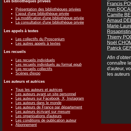
Les bibliothèques privées
Francis P
Ann ROC
Présentation des bibliothèques privées
L'ajout d'une bibliothèque privée
Camille B
La modification d'une bibliothèque privée
Arnaud D
La consultation d'une bibliothèque privée
Marie-Lau
Les appels à textes
Rosapristi
Thierry P
Les collectifs du Proscenium
Noël CHO
Les autres appels à textes
Patrick G
Les recueils
Afin d'obten
Les recueils individuels
connaître l
Les recueils individuels au format
epub
d'auteur, v
Les recueils collectifs
Scènes d'expo
les auteurs 
Les auteurs et autrices
Tous les auteurs et autrices
Les auteurs ayant un site personnel
Les auteurs sur Facebook, X, Instagram
Les auteurs dans le monde
Les auteurs de France par département
Les auteurs écrivant sur mesure
Les organisations d'auteurs
Les conditions de publication auteur
Abonnement