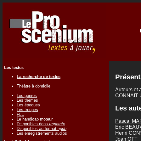
Les textes
Présent
La recherche de textes
Théâtre à domicile
Auteurs et 
CONNAIT 
Les genres
Les thèmes
Les époques
Les aute
Les troupes
FLE
Le handicap moteur
Pascal MA
Disponibles dans
Imparato
Eric BEAU
Disponibles au format
epub
Henri CO
Les enregistrements audios
Joan OTT