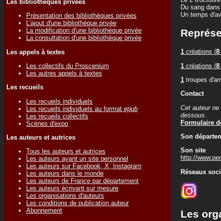
Les bibliothèques privées
Du sang dans 
Un temps d'av
Présentation des bibliothèques privées
L'ajout d'une bibliothèque privée
La modification d'une bibliothèque privée
Représe
La consultation d'une bibliothèque privée
1
créations (
8
Les appels à textes
1
créations (
8
Les collectifs du Proscenium
Les autres appels à textes
1
troupes d'am
Les recueils
Contact
Les recueils individuels
Cet auteur ne 
Les recueils individuels au format
epub
dessous.
Les recueils collectifs
Formulaire de
Scènes d'expo
Son départem
Les auteurs et autrices
Son site
Tous les auteurs et autrices
http://www.p
Les auteurs ayant un site personnel
Les auteurs sur Facebook, X, Instagram
Réseaux soc
Les auteurs dans le monde
Les auteurs de France par département
Les auteurs écrivant sur mesure
Les organisations d'auteurs
Les conditions de publication auteur
Abonnement
Les org