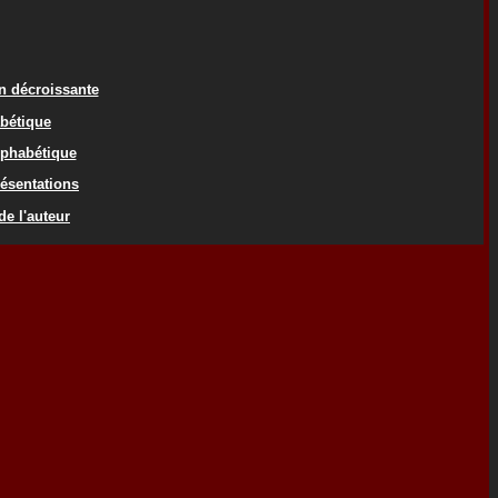
on décroissante
abétique
lphabétique
résentations
de l'auteur