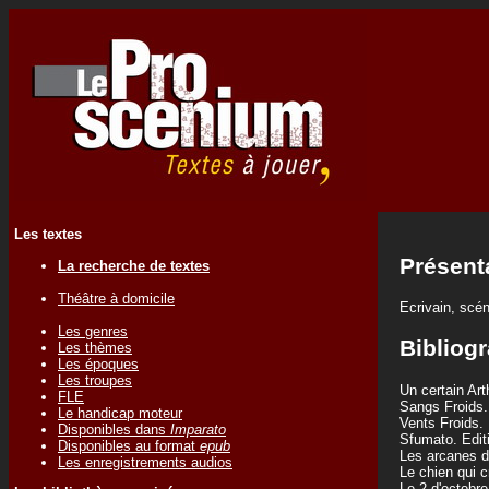
Les textes
Présent
La recherche de textes
Théâtre à domicile
Ecrivain, scéna
Les genres
Bibliogr
Les thèmes
Les époques
Les troupes
Un certain Ar
FLE
Sangs Froids.
Le handicap moteur
Vents Froids.
Disponibles dans
Imparato
Sfumato. Edi
Disponibles au format
epub
Les arcanes d
Les enregistrements audios
Le chien qui 
Le 2 d'octobr