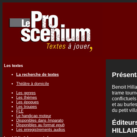
Les textes
Présent
La recherche de textes
Théâtre à domicile
Benoit Hill
trame tourn
Les genres
Les thèmes
conflictuels
Les époques
et au burle
Les troupes
du petit vill
FLE
Le handicap moteur
Disponibles dans
Imparato
Éditeur
Disponibles au format
epub
HILLAI
Les enregistrements audios