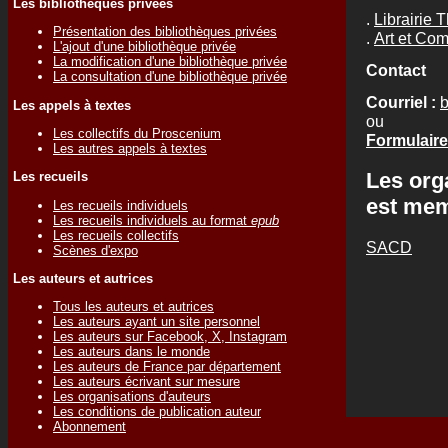
Les bibliothèques privées
.
Librairie 
Présentation des bibliothèques privées
.
Art et Co
L'ajout d'une bibliothèque privée
La modification d'une bibliothèque privée
Contact
La consultation d'une bibliothèque privée
Courriel :
b
Les appels à textes
ou
Les collectifs du Proscenium
Formulaire
Les autres appels à textes
Les org
Les recueils
est me
Les recueils individuels
Les recueils individuels au format
epub
Les recueils collectifs
SACD
Scènes d'expo
Les auteurs et autrices
Tous les auteurs et autrices
Les auteurs ayant un site personnel
Les auteurs sur Facebook, X, Instagram
Les auteurs dans le monde
Les auteurs de France par département
Les auteurs écrivant sur mesure
Les organisations d'auteurs
Les conditions de publication auteur
Abonnement