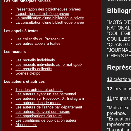
Les bibliothèques privées
Bibliogr
Présentation des bibliothèques privées
L'ajout d'une bibliothèque privée
La modification d'une bibliothèque privée
"MOTS D'
La consultation d'une bibliothèque privée
NATIONAL
Les appels à textes
"COLLÉGI
COUILLES"
Les collectifs du Proscenium
Les autres appels à textes
"QUAND U
"JOURNAL
Les recueils
CHERS PET
Les recueils individuels
Les recueils individuels au format
epub
Représe
Les recueils collectifs
Scènes d'expo
12
créations
Les auteurs et autrices
12
créations
Tous les auteurs et autrices
Les auteurs ayant un site personnel
11
troupes 
Les auteurs sur Facebook, X, Instagram
Les auteurs dans le monde
"Mots d'exc
Les auteurs de France par département
Les auteurs écrivant sur mesure
province.
Les organisations d'auteurs
"Éducation n
Les conditions de publication auteur
représentat
Abonnement
"La prof, la