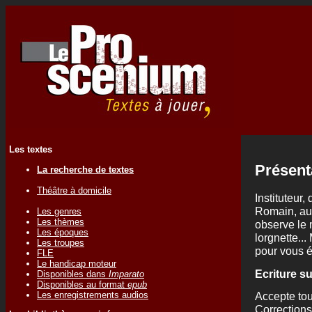
Les textes
Présent
La recherche de textes
Théâtre à domicile
Instituteur,
Romain, aut
Les genres
Les thèmes
observe le 
Les époques
lorgnette...
Les troupes
pour vous é
FLE
Le handicap moteur
Ecriture s
Disponibles dans
Imparato
Disponibles au format
epub
Les enregistrements audios
Accepte tou
Corrections