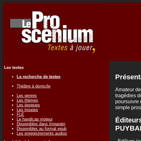
Les textes
Présent
La recherche de textes
Théâtre à domicile
Amateur de 
tragédies d
Les genres
Les thèmes
poursuivre 
Les époques
simple pros
Les troupes
FLE
Éditeur
Le handicap moteur
Disponibles dans
Imparato
PUYBA
Disponibles au format
epub
Les enregistrements audios
.
Edilivre (a