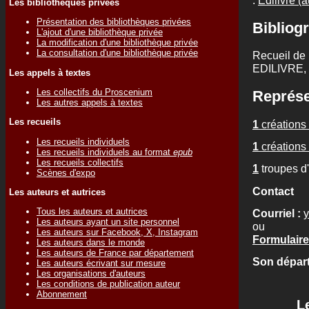
Les bibliothèques privées
Présentation des bibliothèques privées
Bibliogr
L'ajout d'une bibliothèque privée
La modification d'une bibliothèque privée
La consultation d'une bibliothèque privée
Recueil de 
EDILIVRE,
Les appels à textes
Les collectifs du Proscenium
Représe
Les autres appels à textes
Les recueils
1
créations 
Les recueils individuels
1
créations 
Les recueils individuels au format
epub
Les recueils collectifs
1
troupes d
Scènes d'expo
Contact
Les auteurs et autrices
Tous les auteurs et autrices
Courriel :
Les auteurs ayant un site personnel
ou
Les auteurs sur Facebook, X, Instagram
Formulaire
Les auteurs dans le monde
Les auteurs de France par département
Son départ
Les auteurs écrivant sur mesure
Les organisations d'auteurs
Les conditions de publication auteur
Abonnement
L